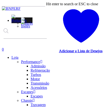
Skip
Hit enter to search or ESC to close
to
Close
main
Search
content
Products
search
account
0
Adicionar a Lista de Desejos
Adicionar a Lista de Desejos
Adicionar a Lista de Desejos
Adicionar a Lista de Desejos
Menu
Loja
Performance
Admissão
Refrigeração
Turbos
Motor
Transmissão
Acessórios
Escapes
Escapes
Chassis
Travagem