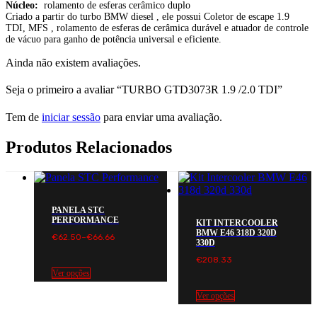
Núcleo:
rolamento de esferas cerâmico duplo
Criado a partir do turbo BMW diesel , ele possui Coletor de escape 1.9
TDI, MFS , rolamento de esferas de cerâmica durável e atuador de controle
de vácuo para ganho de potência universal e eficiente.
Ainda não existem avaliações.
Seja o primeiro a avaliar “TURBO GTD3073R 1.9 /2.0 TDI”
Tem de
iniciar sessão
para enviar uma avaliação.
Produtos Relacionados
PANELA STC
PERFORMANCE
KIT INTERCOOLER
BMW E46 318D 320D
Price
€
62.50
–
€
66.66
330D
range:
€62.50€76.88
€
208.33
through
Ver opções
€66.66€81.99
Ver opções