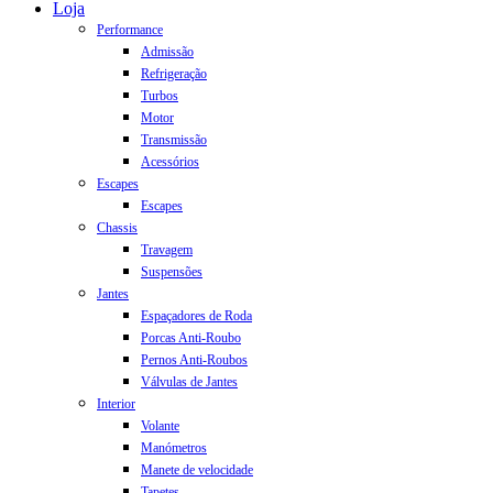
Close
Loja
Menu
Performance
Admissão
Refrigeração
Turbos
Motor
Transmissão
Acessórios
Escapes
Escapes
Chassis
Travagem
Suspensões
Jantes
Espaçadores de Roda
Porcas Anti-Roubo
Pernos Anti-Roubos
Válvulas de Jantes
Interior
Volante
Manómetros
Manete de velocidade
Tapetes