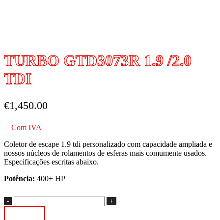
TURBO GTD3073R 1.9 /2.0
TDI
€
1,450.00
Com IVA
Coletor de escape 1.9 tdi personalizado com capacidade ampliada e
nossos núcleos de rolamentos de esferas mais comumente usados.
Especificações escritas abaixo.
Potência:
400+ HP
Quantidade
de
Adicionar
TURBO