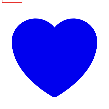
GTD3073R
1.9
/2.0
TDI