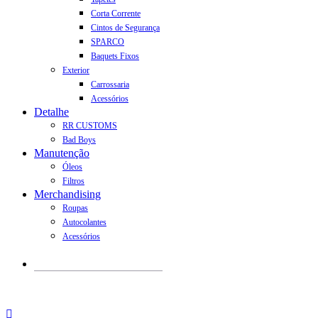
Corta Corrente
Cintos de Segurança
SPARCO
Baquets Fixos
Exterior
Carrossaria
Acessórios
Detalhe
RR CUSTOMS
Bad Boys
Manutenção
Óleos
Filtros
Merchandising
Roupas
Autocolantes
Acessórios
Products
search