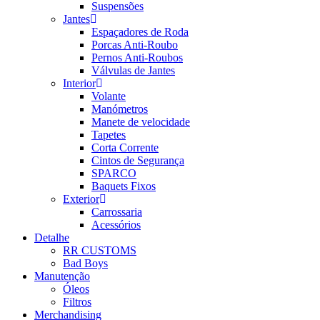
Suspensões
Jantes
Espaçadores de Roda
Porcas Anti-Roubo
Pernos Anti-Roubos
Válvulas de Jantes
Interior
Volante
Manómetros
Manete de velocidade
Tapetes
Corta Corrente
Cintos de Segurança
SPARCO
Baquets Fixos
Exterior
Carrossaria
Acessórios
Detalhe
RR CUSTOMS
Bad Boys
Manutenção
Óleos
Filtros
Merchandising