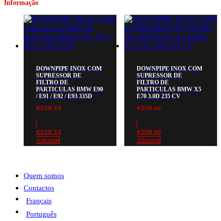
Informação
DOWNPIPE INOX COM
DOWNPIPE INOX COM
SUPRESSOR DE
SUPRESSOR DE
FILTRO DE
FILTRO DE
PARTICULAS BMW E90
PARTICULAS BMW X5
/ E91 / E92 / E93 335D
E70 3.0D 235 CV
€
208.33
€
208.66
€
208.33
€
208.66
Adicionar
Adicionar
Quem somos
Contactos
Français
Português