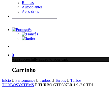
Roupas
Autocolantes
Acessórios
Products
search
account
0
was successfully added to your cart.
Carrinho
Início
Performance
Turbos
Turbos
Turbos
TURBOSYSTEMS
TURBO GTD3073R 1.9 /2.0 TDI