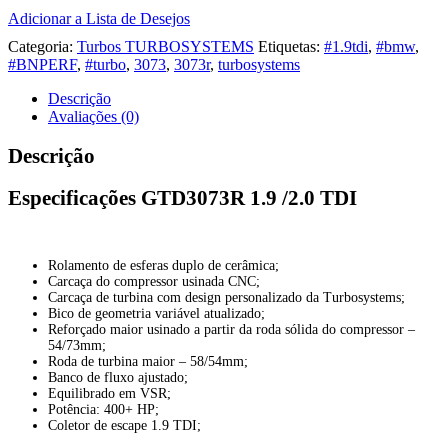
Adicionar a Lista de Desejos
Categoria:
Turbos TURBOSYSTEMS
Etiquetas:
#1.9tdi
,
#bmw
,
#BNPERF
,
#turbo
,
3073
,
3073r
,
turbosystems
Descrição
Avaliações (0)
Descrição
Especificações GTD3073R 1.9 /2.0 TDI
Rolamento de esferas duplo de cerâmica;
Carcaça do compressor usinada CNC;
Carcaça de turbina com design personalizado da Turbosystems;
Bico de geometria variável atualizado;
Reforçado maior usinado a partir da roda sólida do compressor –
54/73mm;
Roda de turbina maior – 58/54mm;
Banco de fluxo ajustado;
Equilibrado em VSR;
Potência: 400+ HP;
Coletor de escape 1.9 TDI;