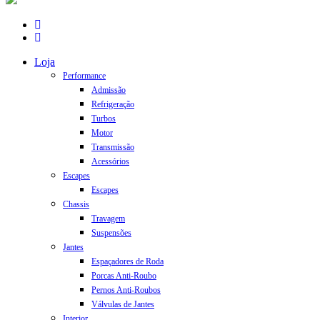
facebook
instagram
Close
Loja
Menu
Performance
Admissão
Refrigeração
Turbos
Motor
Transmissão
Acessórios
Escapes
Escapes
Chassis
Travagem
Suspensões
Jantes
Espaçadores de Roda
Porcas Anti-Roubo
Pernos Anti-Roubos
Válvulas de Jantes
Interior