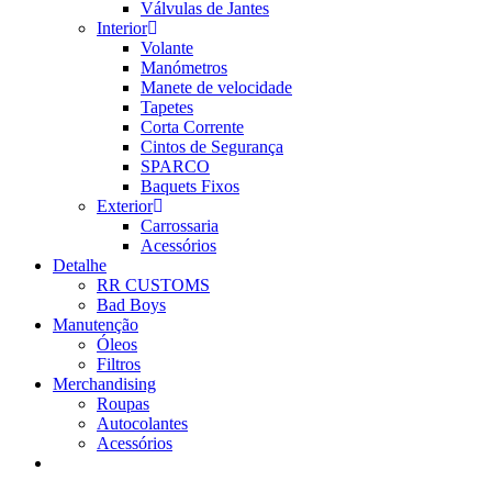
Válvulas de Jantes
Interior
Volante
Manómetros
Manete de velocidade
Tapetes
Corta Corrente
Cintos de Segurança
SPARCO
Baquets Fixos
Exterior
Carrossaria
Acessórios
Detalhe
RR CUSTOMS
Bad Boys
Manutenção
Óleos
Filtros
Merchandising
Roupas
Autocolantes
Acessórios
Products