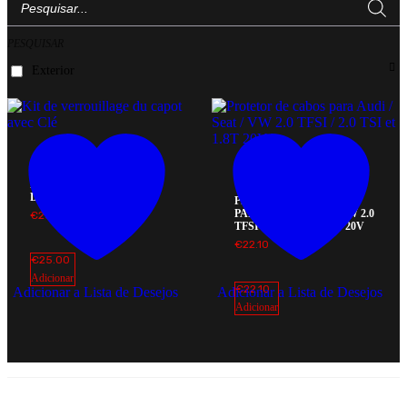
search
PESQUISAR
Exterior
KIT DE VERROUILLAGE
DU CAPOT AVEC CLÉ
PROTETOR DE CABOS
PARA AUDI / SEAT / VW 2.0
€
25.00
TFSI / 2.0 TSI ET 1.8T 20V
€
22.10
€
25.00
Adicionar
€
22.10
Adicionar a Lista de Desejos
Adicionar a Lista de Desejos
Adicionar