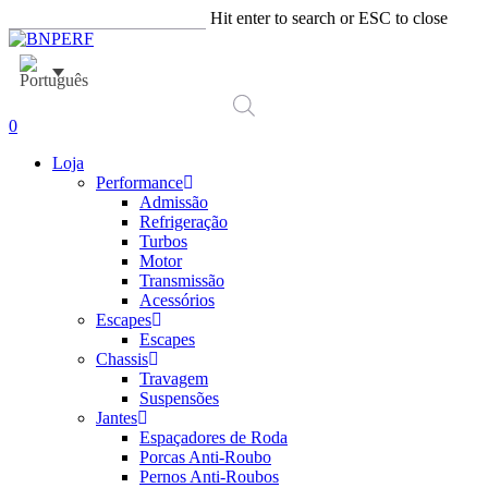
Skip
Hit enter to search or ESC to close
to
Close
main
Search
content
account
0
Menu
Loja
Performance
Admissão
Refrigeração
Turbos
Motor
Transmissão
Acessórios
Escapes
Escapes
Chassis
Travagem
Suspensões
Jantes
Espaçadores de Roda
Porcas Anti-Roubo
Pernos Anti-Roubos