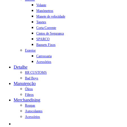
Volante
Manómetros
Manete de velocidade
Tapetes
Corta Corrente
Cintos de Segurança
SPARCO
Baquets Fixos
Exterior
Carrossaria
Acessórios
Detalhe
RR CUSTOMS
Bad Boys
Manutenção
Óleos
Filtros
Merchandising
Roupas
Autocolantes
Acessórios