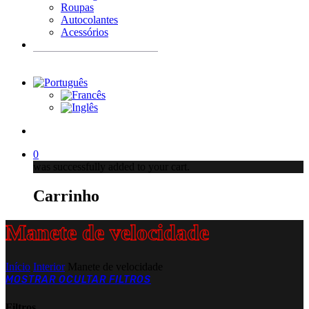
Roupas
Autocolantes
Acessórios
Products
search
account
0
was successfully added to your cart.
Carrinho
Manete de velocidade
Início
Interior
Manete de velocidade
MOSTRAR
OCULTAR
FILTROS
Filtros