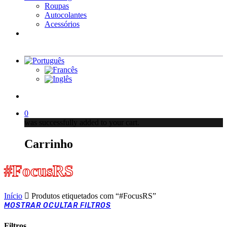
Roupas
Autocolantes
Acessórios
Products
search
account
0
was successfully added to your cart.
Carrinho
#FocusRS
Início
Produtos etiquetados com “#FocusRS”
MOSTRAR
OCULTAR
FILTROS
Filtros