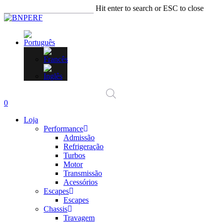
Skip
Hit enter to search or ESC to close
to
Close
main
Search
content
account
0
Menu
Loja
Performance
Admissão
Refrigeração
Turbos
Motor
Transmissão
Acessórios
Escapes
Escapes
Chassis
Travagem