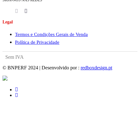
Legal
Termos e Condições Gerais de Venda
Política de Privacidade
Sem IVA
© BNPERF 2024 | Desenvolvido por :
redboxdesign.pt
facebook
instagram
Loja
Detalhe
Performance
Manutenção
Escapes
RR CUSTOMS
Admissão
Chassis
Merchandising
Bad Boys
Refrigeração
Escapes
Jantes
Óleos
Turbos
Travagem