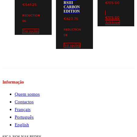
€
175.00
RSIII
€
561.25
CARBON
EDITION
REDUCTION
€
175.00
€
623.75
DE
Adicionar
REDUCTION
Ver opções
DE
Ver opções
Informação
Quem somos
Contactos
Français
Português
English
SIGA-NOS NAS REDES