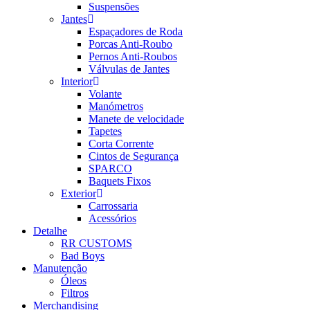
Suspensões
Jantes
Espaçadores de Roda
Porcas Anti-Roubo
Pernos Anti-Roubos
Válvulas de Jantes
Interior
Volante
Manómetros
Manete de velocidade
Tapetes
Corta Corrente
Cintos de Segurança
SPARCO
Baquets Fixos
Exterior
Carrossaria
Acessórios
Detalhe
RR CUSTOMS
Bad Boys
Manutenção
Óleos
Filtros
Merchandising