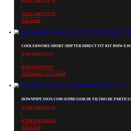
€
225.00
€
276.75
€
225.00
€
276.75
Adicionar
COOLERWORX SHORT SHIFTER DIRECT FIT KIT BMW E30 E
€
139.00
€
170.97
€
139.00
€
170.97
Sélectionner les options
DOWNPIPE INOX COM SUPRESSOR DE FILTRO DE PARTICUL
€
208.33
€
256.25
€
208.33
€
256.25
Adicionar