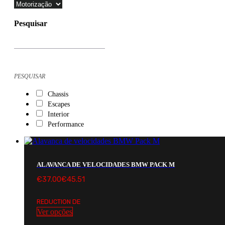
Pesquisar
Products
search
PESQUISAR
Chassis
Escapes
Interior
Performance
ALAVANCA DE VELOCIDADES BMW PACK M
€
37.00
€
45.51
REDUCTION DE
Ver opções