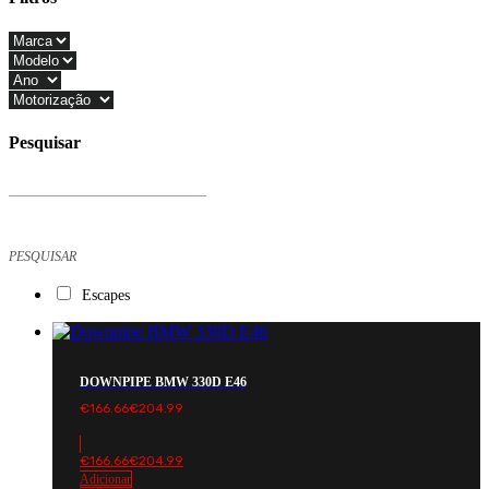
Close
Filters
Pesquisar
Products
search
PESQUISAR
Escapes
DOWNPIPE BMW 330D E46
€
166.66
€
204.99
€
166.66
€
204.99
Adicionar