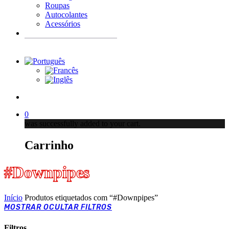
Roupas
Autocolantes
Acessórios
Products
search
account
0
was successfully added to your cart.
Carrinho
#Downpipes
Início
Produtos etiquetados com “#Downpipes”
MOSTRAR
OCULTAR
FILTROS
Filtros