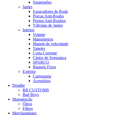
Suspensões
Jantes
Espaçadores de Roda
Porcas Anti-Roubo
Pernos Anti-Roubos
Válvulas de Jantes
Interior
Volante
Manómetros
Manete de velocidade
Tapetes
Corta Corrente
Cintos de Segurança
SPARCO
Baquets Fixos
Exterior
Carrossaria
Acessórios
Detalhe
RR CUSTOMS
Bad Boys
Manutenção
Óleos
Filtros
Merchandising