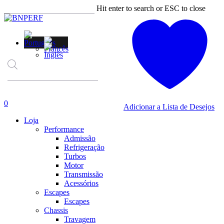
Skip
Hit enter to search or ESC to close
to
Close
main
Search
content
Products
search
account
0
Adicionar a Lista de Desejos
Menu
Loja
Performance
Admissão
Refrigeração
Turbos
Motor
Transmissão
Acessórios
Escapes
Escapes
Chassis
Travagem