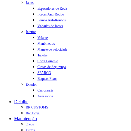
Jantes
Espaçadores de Roda
Porcas Anti-Roubo
Pernos Anti-Roubos
Válvulas de Jantes
Interior
Volante
Manómetros
Manete de velocidade
Tapetes
Corta Corrente
Cintos de Segurança
SPARCO
Baquets Fixos
Exterior
Carrossaria
Acessórios
Detalhe
RR CUSTOMS
Bad Boys
Manutenção
Óleos
Filtros