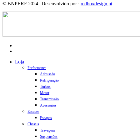
© BNPERF 2024 | Desenvolvido por :
redboxdesign.pt
facebook
instagram
Close
Loja
Menu
Performance
Admissão
Refrigeração
Turbos
Motor
Transmissão
Acessórios
Escapes
Escapes
Chassis
Travagem
Suspensões