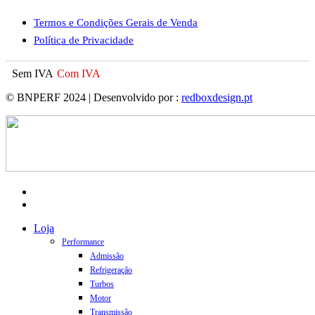
Termos e Condições Gerais de Venda
Política de Privacidade
Sem IVA
Com IVA
© BNPERF 2024 | Desenvolvido por :
redboxdesign.pt
facebook
instagram
Close
Loja
Menu
Performance
Admissão
Refrigeração
Turbos
Motor
Transmissão