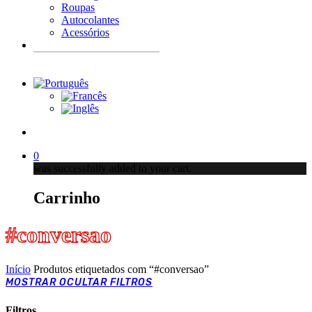
Roupas
Autocolantes
Acessórios
Products
search
account
0
was successfully added to your cart.
Carrinho
#conversao
Início
Produtos etiquetados com “#conversao”
MOSTRAR
OCULTAR
FILTROS
Filtros