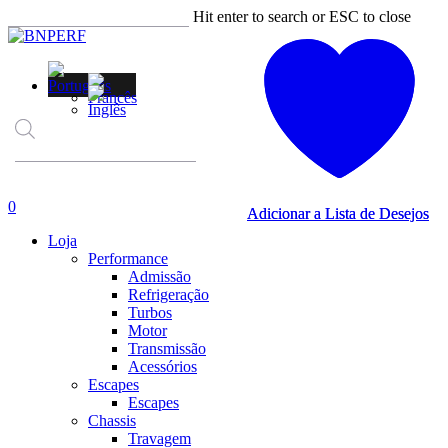
Skip
Hit enter to search or ESC to close
to
Close
main
Search
content
Products
search
account
0
Adicionar a Lista de Desejos
Adicionar a Lista de Desejos
Menu
Loja
Performance
Admissão
Refrigeração
Turbos
Motor
Transmissão
Acessórios
Escapes
Escapes
Chassis
Travagem