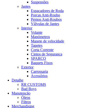
Suspensões
Jantes
Espaçadores de Roda
Porcas Anti-Roubo
Pernos Anti-Roubos
Válvulas de Jantes
Interior
Volante
Manómetros
Manete de velocidade
Tapetes
Corta Corrente
Cintos de Segurança
SPARCO
Baquets Fixos
Exterior
Carrossaria
Acessórios
Detalhe
RR CUSTOMS
Bad Boys
Manutenção
Óleos
Filtros
Merchandising