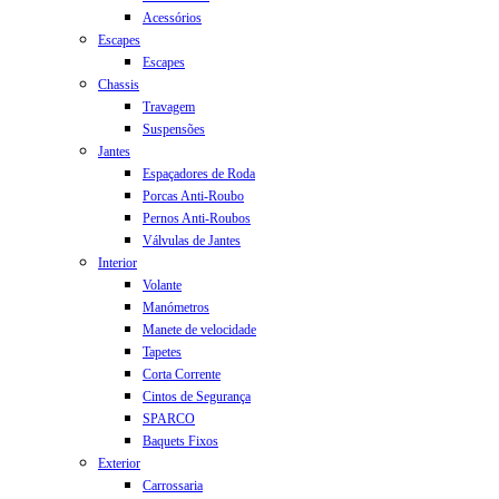
Acessórios
Escapes
Escapes
Chassis
Travagem
Suspensões
Jantes
Espaçadores de Roda
Porcas Anti-Roubo
Pernos Anti-Roubos
Válvulas de Jantes
Interior
Volante
Manómetros
Manete de velocidade
Tapetes
Corta Corrente
Cintos de Segurança
SPARCO
Baquets Fixos
Exterior
Carrossaria