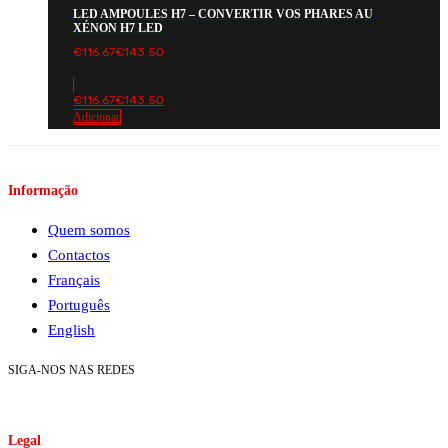
LED AMPOULES H7 – CONVERTIR VOS PHARES AU
XÉNON H7 LED
€
116.67
€
143.50
€
116.67
€
143.50
Adicionar
Informação
Quem somos
Contactos
Français
Português
English
SIGA-NOS NAS REDES
Legal