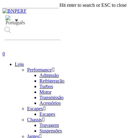
Skip
Hit enter to search or ESC to close
to
Close
main
Search
content
Products
search
account
0
Menu
Loja
Performance
Admissão
Refrigeração
Turbos
Motor
Transmissão
Acessórios
Escapes
Escapes
Chassis
Travagem
Suspensões
Jantes