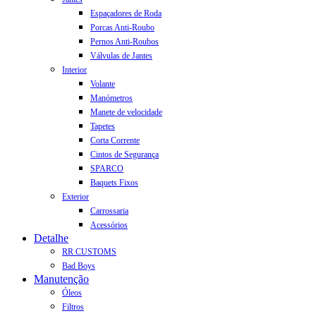
Espaçadores de Roda
Porcas Anti-Roubo
Pernos Anti-Roubos
Válvulas de Jantes
Interior
Volante
Manómetros
Manete de velocidade
Tapetes
Corta Corrente
Cintos de Segurança
SPARCO
Baquets Fixos
Exterior
Carrossaria
Acessórios
Detalhe
RR CUSTOMS
Bad Boys
Manutenção
Óleos
Filtros