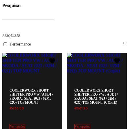
Close
Pesquisar
Filters
Products
search
PESQUISAR
Performance
COOLERWORX SHORT
COOLERWORX SHORT
SHIFTER PRO VW / AUDI /
SHIFTER PRO VW / AUDI /
SKODA / SEAT (02J / 02M /
SKODA / SEAT (02J / 02M /
02Q) TOP MOUNT
02Q) TOP MOUNT (COPIE)
€
636.58
€
561.25
Ver opções
Ver opções