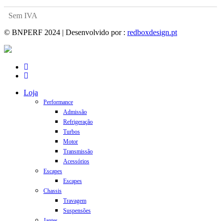
Sem IVA
© BNPERF 2024 | Desenvolvido por :
redboxdesign.pt
facebook
instagram
Close
Loja
Menu
Performance
Admissão
Refrigeração
Turbos
Motor
Transmissão
Acessórios
Escapes
Escapes
Chassis
Travagem
Suspensões
Jantes