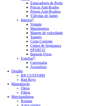
Espaçadores de Roda
Porcas Anti-Roubo
Pernos Anti-Roubos
Válvulas de Jantes
Interior
Volante
Manómetros
Manete de velocidade
Tapetes
Corta Corrente
Cintos de Segurança
SPARCO
Baquets Fixos
Exterior
Carrossaria
Acessórios
Detalhe
RR CUSTOMS
Bad Boys
Manutenção
Óleos
Filtros
Merchandising
Roupas
Autocolantes