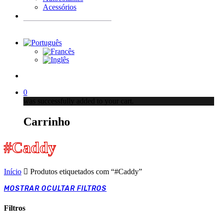
Acessórios
Products
search
account
0
was successfully added to your cart.
Carrinho
#Caddy
Início
Produtos etiquetados com “#Caddy”
MOSTRAR
OCULTAR
FILTROS
Filtros