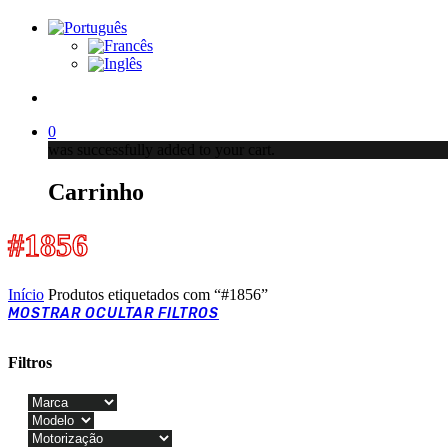
account
0
was successfully added to your cart.
Carrinho
#1856
Início
Produtos etiquetados com “#1856”
MOSTRAR
OCULTAR
FILTROS
Filtros
Close
Filters