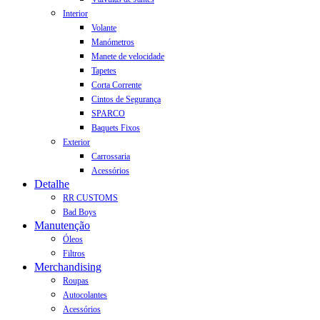
Interior
Volante
Manómetros
Manete de velocidade
Tapetes
Corta Corrente
Cintos de Segurança
SPARCO
Baquets Fixos
Exterior
Carrossaria
Acessórios
Detalhe
RR CUSTOMS
Bad Boys
Manutenção
Óleos
Filtros
Merchandising
Roupas
Autocolantes
Acessórios