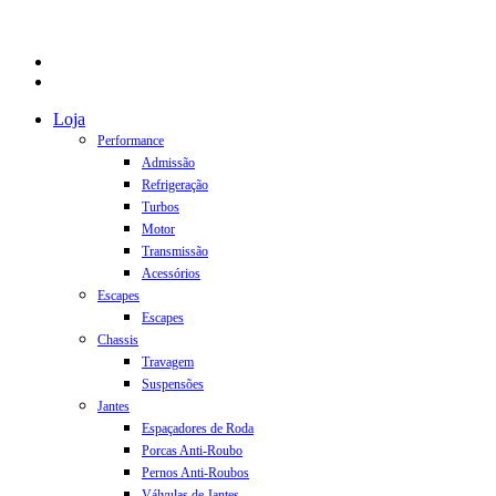
facebook
instagram
Close
Loja
Menu
Performance
Admissão
Refrigeração
Turbos
Motor
Transmissão
Acessórios
Escapes
Escapes
Chassis
Travagem
Suspensões
Jantes
Espaçadores de Roda
Porcas Anti-Roubo
Pernos Anti-Roubos
Válvulas de Jantes