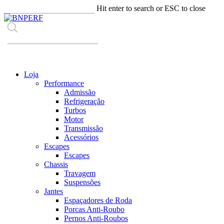
Skip
Hit enter to search or ESC to close
to
Close
main
Search
content
Products
search
Menu
Loja
Performance
Admissão
Refrigeração
Turbos
Motor
Transmissão
Acessórios
Escapes
Escapes
Chassis
Travagem
Suspensões
Jantes
Espaçadores de Roda
Porcas Anti-Roubo
Pernos Anti-Roubos