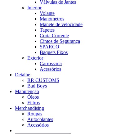
Válvulas de Jantes
Interior
Volante
Manómetros
Manete de velocidade
Tapetes
Corta Corrente
Cintos de Segurança
SPARCO
Baquets Fixos
Exterior
Carrossaria
Acessórios
Detalhe
RR CUSTOMS
Bad Boys
Manutenção
Óleos
Filtros
Merchandising
Roupas
Autocolantes
Acessórios
Products
search