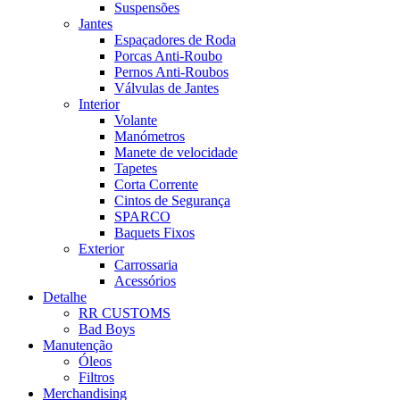
Suspensões
Jantes
Espaçadores de Roda
Porcas Anti-Roubo
Pernos Anti-Roubos
Válvulas de Jantes
Interior
Volante
Manómetros
Manete de velocidade
Tapetes
Corta Corrente
Cintos de Segurança
SPARCO
Baquets Fixos
Exterior
Carrossaria
Acessórios
Detalhe
RR CUSTOMS
Bad Boys
Manutenção
Óleos
Filtros
Merchandising