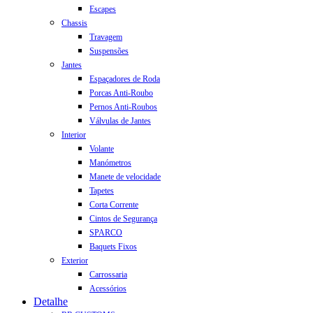
Escapes
Chassis
Travagem
Suspensões
Jantes
Espaçadores de Roda
Porcas Anti-Roubo
Pernos Anti-Roubos
Válvulas de Jantes
Interior
Volante
Manómetros
Manete de velocidade
Tapetes
Corta Corrente
Cintos de Segurança
SPARCO
Baquets Fixos
Exterior
Carrossaria
Acessórios
Detalhe