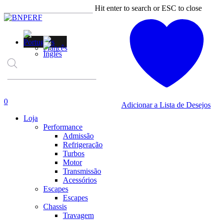
Skip
Hit enter to search or ESC to close
to
Close
main
Search
content
Products
search
account
0
Adicionar a Lista de Desejos
Menu
Loja
Performance
Admissão
Refrigeração
Turbos
Motor
Transmissão
Acessórios
Escapes
Escapes
Chassis
Travagem