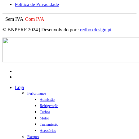
Política de Privacidade
Sem IVA
Com IVA
© BNPERF 2024 | Desenvolvido por :
redboxdesign.pt
facebook
instagram
Close
Loja
Menu
Performance
Admissão
Refrigeração
Turbos
Motor
Transmissão
Acessórios
Escapes