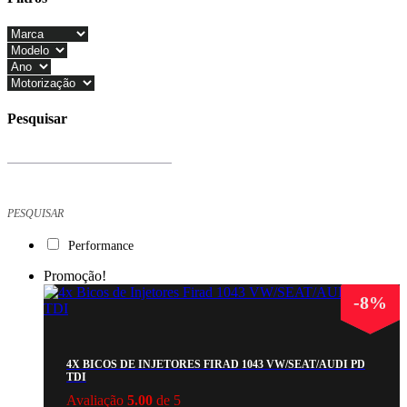
Close
Filters
Pesquisar
Products
search
PESQUISAR
Performance
Promoção!
-
8
%
4X BICOS DE INJETORES FIRAD 1043 VW/SEAT/AUDI PD
TDI
Avaliação
5.00
de 5