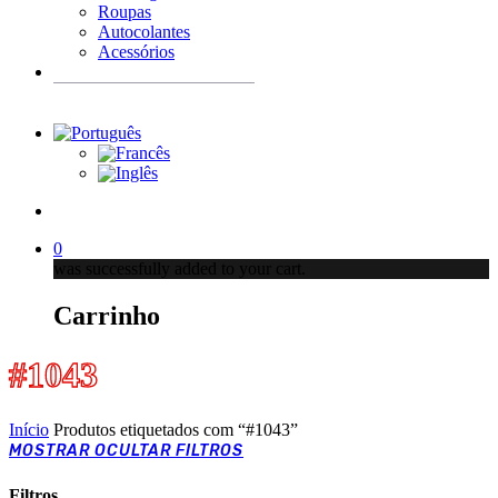
Roupas
Autocolantes
Acessórios
Products
search
account
0
was successfully added to your cart.
Carrinho
#1043
Início
Produtos etiquetados com “#1043”
MOSTRAR
OCULTAR
FILTROS
Filtros