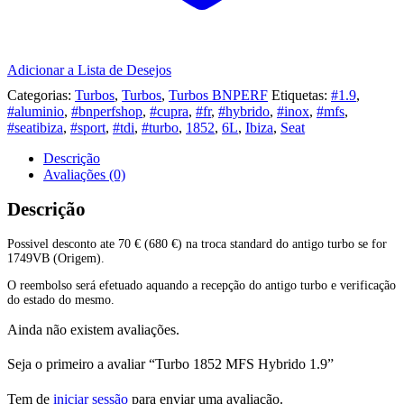
Adicionar a Lista de Desejos
Categorias:
Turbos
,
Turbos
,
Turbos BNPERF
Etiquetas:
#1.9
,
#aluminio
,
#bnperfshop
,
#cupra
,
#fr
,
#hybrido
,
#inox
,
#mfs
,
#seatibiza
,
#sport
,
#tdi
,
#turbo
,
1852
,
6L
,
Ibiza
,
Seat
Descrição
Avaliações (0)
Descrição
Possivel desconto ate 70 € (680 €) na troca standard do antigo turbo se for
1749VB (Origem).
O reembolso será efetuado aquando a recepção do antigo turbo e verificação
do estado do mesmo.
Ainda não existem avaliações.
Seja o primeiro a avaliar “Turbo 1852 MFS Hybrido 1.9”
Tem de
iniciar sessão
para enviar uma avaliação.