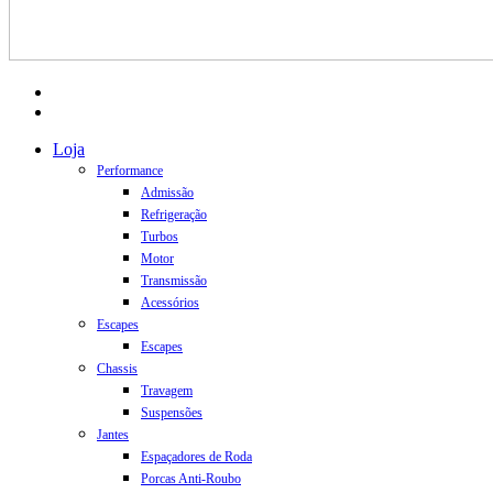
facebook
instagram
Close
Loja
Menu
Performance
Admissão
Refrigeração
Turbos
Motor
Transmissão
Acessórios
Escapes
Escapes
Chassis
Travagem
Suspensões
Jantes
Espaçadores de Roda
Porcas Anti-Roubo