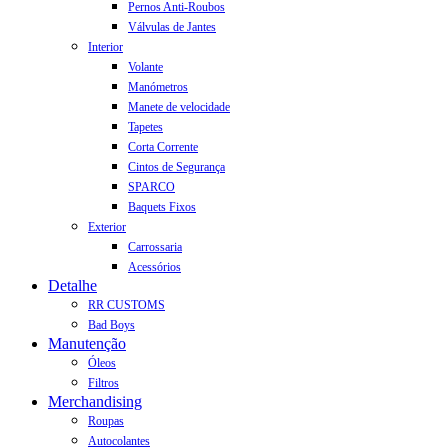
Pernos Anti-Roubos
Válvulas de Jantes
Interior
Volante
Manómetros
Manete de velocidade
Tapetes
Corta Corrente
Cintos de Segurança
SPARCO
Baquets Fixos
Exterior
Carrossaria
Acessórios
Detalhe
RR CUSTOMS
Bad Boys
Manutenção
Óleos
Filtros
Merchandising
Roupas
Autocolantes