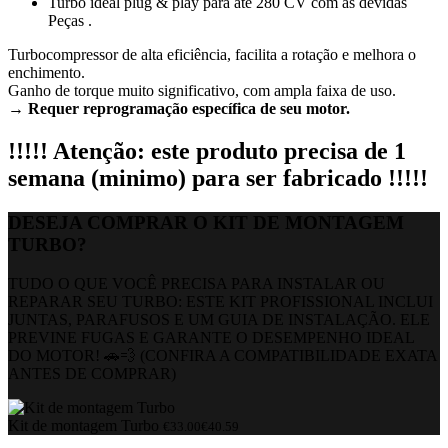
Turbo ideal plug & play para até 280 CV com as devidas
Peças .
Turbocompressor de alta eficiência, facilita a rotação e melhora o
enchimento.
Ganho de torque muito significativo, com ampla faixa de uso.
→ Requer reprogramação específica de seu motor.
!!!!! Atenção: este produto precisa de 1
semana (minimo) para ser fabricado !!!!!
DESEJA COMPRAR O KIT DE MONTAGEM
TURBO?
TUDO O QUE VOCÊ PRECISA PARA INSTALAR OU
REPARAR SEU TURBO: ESTE KIT PROFISSIONAL INCLUI
JUNTAS, PARAFUSOS E UM GUIA DE INSTALAÇÃO. ELE
PREVINE FUGAS E GARANTE O DESEMPENHO IDEAL
DO MOTOR! 🚗💨 (CONFIRA A COMPATIBILIDADE EXATA
ANTES DE COMPRAR)
Kit de montagem Turbo
€
33.00
€
40.59
Preço total: