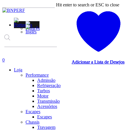
Skip
Hit enter to search or ESC to close
to
Close
main
Search
content
Products
search
account
0
Adicionar a Lista de Desejos
Adicionar a Lista de Desejos
Adicionar a Lista de Desejos
Adicionar a Lista de Desejos
Menu
Loja
Performance
Admissão
Refrigeração
Turbos
Motor
Transmissão
Acessórios
Escapes
Escapes
Chassis
Travagem