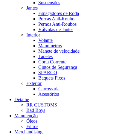
Suspensões
Jantes
Espaçadores de Roda
Porcas Anti-Roubo
Pernos Anti-Roubos
Válvulas de Jantes
Interior
Volante
Manómetros
Manete de velocidade
Tapetes
Corta Corrente
Cintos de Segurança
SPARCO
Baquets Fixos
Exterior
Carrossaria
Acessórios
Detalhe
RR CUSTOMS
Bad Boys
Manutenção
Óleos
Filtros
Merchandising