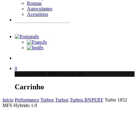
Roupas
Autocolantes
Acessórios
Products
search
account
0
was successfully added to your cart.
Carrinho
Início
Performance
Turbos
Turbos
Turbos BNPERF
Turbo 1852
MFS Hybrido 1.9