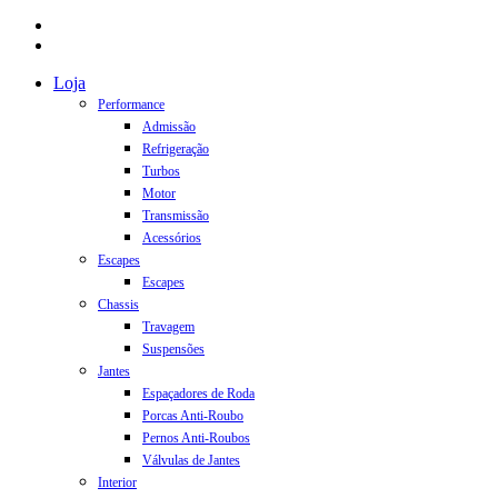
facebook
instagram
Close
Loja
Menu
Performance
Admissão
Refrigeração
Turbos
Motor
Transmissão
Acessórios
Escapes
Escapes
Chassis
Travagem
Suspensões
Jantes
Espaçadores de Roda
Porcas Anti-Roubo
Pernos Anti-Roubos
Válvulas de Jantes
Interior