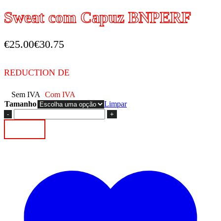
Sweat com Capuz BNPERF
€
25.00
€
30.75
REDUCTION DE
Sem IVA
Com IVA
Tamanho
Limpar
Quantidade
de
Adicionar
Sweat
com
Capuz
BNPERF