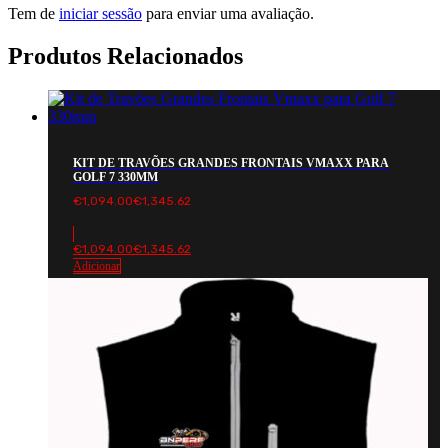
Tem de
iniciar sessão
para enviar uma avaliação.
Produtos Relacionados
KIT DE TRAVÕES GRANDES FRONTAIS VMAXX PARA
GOLF 7 330MM
€
1,094.00
€
1,345.62
€
1,094.00
€
1,345.62
Adicionar