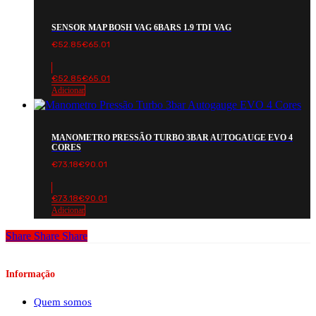
SENSOR MAP BOSH VAG 6BARS 1.9 TDI VAG
€
52.85
€
65.01
€
52.85
€
65.01
Adicionar
MANOMETRO PRESSÃO TURBO 3BAR AUTOGAUGE EVO 4
CORES
€
73.18
€
90.01
€
73.18
€
90.01
Adicionar
Share
Share
Share
Informação
Quem somos