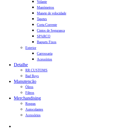
Volante
Manómetros
Manete de velocidade
Tapetes
Corta Corrente
Cintos de Segurança
SPARCO
Baquets Fixos
Exterior
Carrossaria
Acessórios
Detalhe
RR CUSTOMS
Bad Boys
Manutenção
Óleos
Filtros
Merchandising
Roupas
Autocolantes
Acessórios
Products