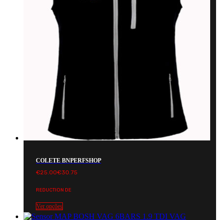
COLETE BNPERFSHOP
€
25.00
€
30.75
REDUCTION DE
Ver opções