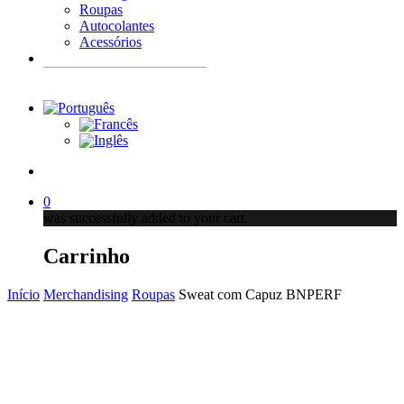
Roupas
Autocolantes
Acessórios
Products
search
account
0
was successfully added to your cart.
Carrinho
Início
Merchandising
Roupas
Sweat com Capuz BNPERF