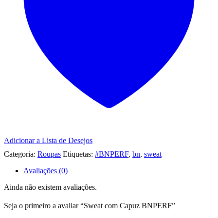
Adicionar a Lista de Desejos
Categoria:
Roupas
Etiquetas:
#BNPERF
,
bn
,
sweat
Avaliações (0)
Ainda não existem avaliações.
Seja o primeiro a avaliar “Sweat com Capuz BNPERF”