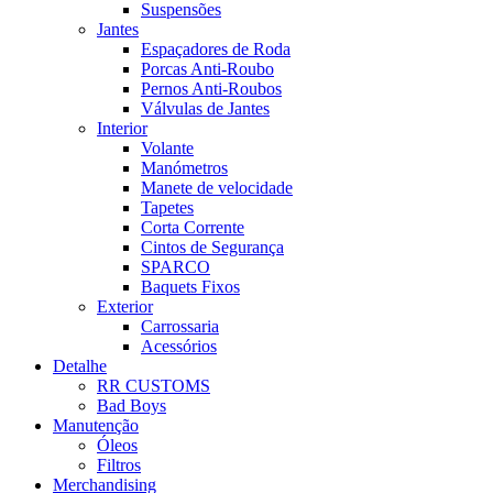
Suspensões
Jantes
Espaçadores de Roda
Porcas Anti-Roubo
Pernos Anti-Roubos
Válvulas de Jantes
Interior
Volante
Manómetros
Manete de velocidade
Tapetes
Corta Corrente
Cintos de Segurança
SPARCO
Baquets Fixos
Exterior
Carrossaria
Acessórios
Detalhe
RR CUSTOMS
Bad Boys
Manutenção
Óleos
Filtros
Merchandising