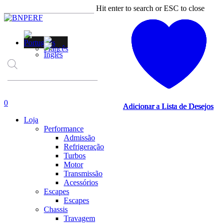
Skip
Hit enter to search or ESC to close
to
Close
main
Search
content
Products
search
account
0
Adicionar a Lista de Desejos
Adicionar a Lista de Desejos
Adicionar a Lista de Desejos
Adicionar a Lista de Desejos
Menu
Loja
Performance
Admissão
Refrigeração
Turbos
Motor
Transmissão
Acessórios
Escapes
Escapes
Chassis
Travagem