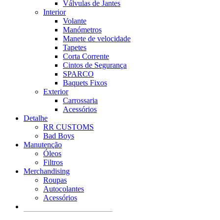
Válvulas de Jantes
Interior
Volante
Manómetros
Manete de velocidade
Tapetes
Corta Corrente
Cintos de Segurança
SPARCO
Baquets Fixos
Exterior
Carrossaria
Acessórios
Detalhe
RR CUSTOMS
Bad Boys
Manutenção
Óleos
Filtros
Merchandising
Roupas
Autocolantes
Acessórios
Products
search