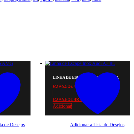
A45 AMG
LINHA DE ESCAPE INOX AUDI A3 8L
€
396.50
€
487.70
€
396.50
€
487.70
Adicionar
ta de Desejos
Adicionar a Lista de Desejos