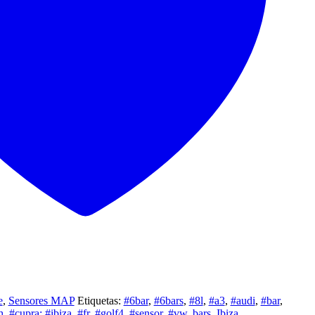
e
,
Sensores MAP
Etiquetas:
#6bar
,
#6bars
,
#8l
,
#a3
,
#audi
,
#bar
,
h
,
#cupra; #ibiza
,
#fr
,
#golf4
,
#sensor
,
#vw
,
bars
,
Ibiza