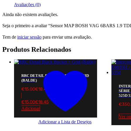
Avaliações (0)
Ainda não existem avaliações.
Seja o primeiro a avaliar “Sensor MAP BOSH VAG 6BARS 1.9 T
Tem de
iniciar sessão
para enviar uma avaliação.
Produtos Relacionados
RRC DETAIL BLACK BUCKET + GRID
(BALDE)
INTE
€
15.00
€
18.45
SÉRIE 
525D 5
€
15.00
€
18.45
€
350
Adicionar
Ver o
Adicionar a Lista de Desejos