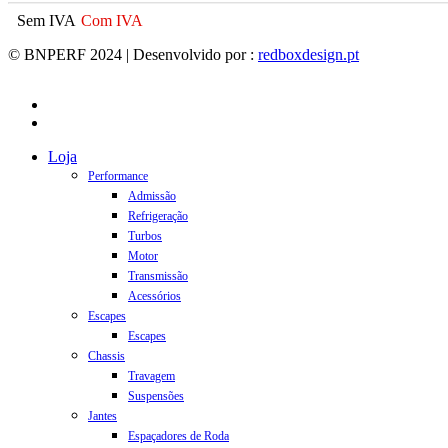
Sem IVA
Com IVA
© BNPERF 2024 | Desenvolvido por :
redboxdesign.pt
facebook
instagram
Close
Loja
Menu
Performance
Admissão
Refrigeração
Turbos
Motor
Transmissão
Acessórios
Escapes
Escapes
Chassis
Travagem
Suspensões
Jantes
Espaçadores de Roda