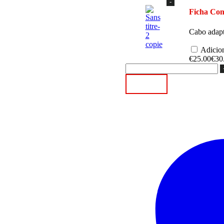
Quantidade
de
Ficha Co
Sensor
MAP
Cabo adapt
BOSH
VAG
Adicion
6BARS
€
25.00
€
30
1.9
TDI
VAG
Adicionar