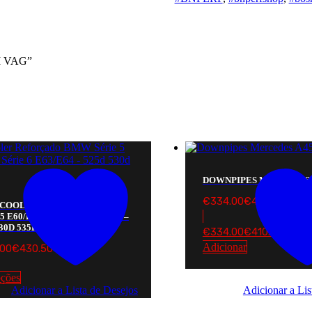
DI VAG”
DOWNPIPES MERCEDES 
€
334.00
€
410.82
RCOOLER REFORÇADO BMW
5 E60/E61 – SÉRIE 6 E63/E64 –
30D 535D
€
334.00
€
410.82
Adicionar
.00
€
430.50
pções
Adicionar a Lista de Desejos
Adicionar a Lis