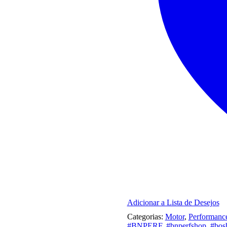
Adicionar a Lista de Desejos
Categorias:
Motor
,
Performanc
#BNPERF
,
#bnperfshop
,
#bos