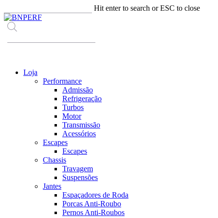
Skip
Hit enter to search or ESC to close
to
Close
main
Search
content
Products
search
Menu
Loja
Performance
Admissão
Refrigeração
Turbos
Motor
Transmissão
Acessórios
Escapes
Escapes
Chassis
Travagem
Suspensões
Jantes
Espaçadores de Roda
Porcas Anti-Roubo
Pernos Anti-Roubos