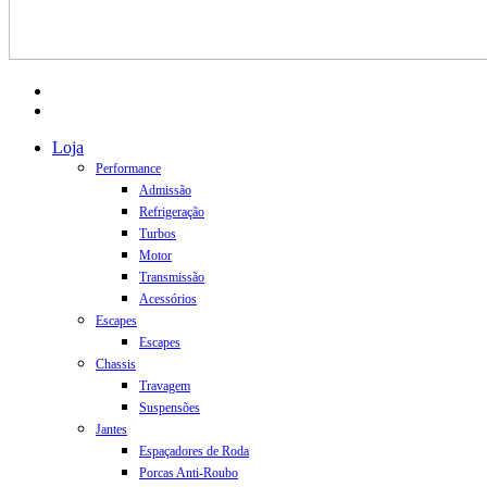
facebook
instagram
Close
Loja
Menu
Performance
Admissão
Refrigeração
Turbos
Motor
Transmissão
Acessórios
Escapes
Escapes
Chassis
Travagem
Suspensões
Jantes
Espaçadores de Roda
Porcas Anti-Roubo