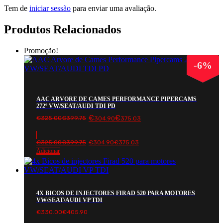
Tem de
iniciar sessão
para enviar uma avaliação.
Produtos Relacionados
Promoção!
-
6
%
AAC ARVORE DE CAMES PERFORMANCE PIPERCAMS
272º VW/SEAT/AUDI TDI PD
€
€
O
O
€
325.00
€
399.75
304.90
375.03
preço
preço
original
atual
era:
é:
O
O
€
325.00
€
399.75
€
304.90
€
375.03
€325.00€399.75.
€304.90€375.03.
preço
preço
Adicionar
original
atual
era:
é:
€325.00€399.75.
€304.90€375.03.
4X BICOS DE INJECTORES FIRAD 520 PARA MOTORES
VW/SEAT/AUDI VP TDI
€
330.00
€
405.90