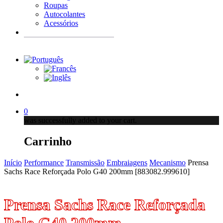
Roupas
Autocolantes
Acessórios
Products
search
account
0
was successfully added to your cart.
Carrinho
Início
Performance
Transmissão
Embraiagens
Mecanismo
Prensa
Sachs Race Reforçada Polo G40 200mm [883082.999610]
Prensa Sachs Race Reforçada