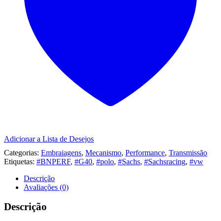
Adicionar a Lista de Desejos
Categorias:
Embraiagens
,
Mecanismo
,
Performance
,
Transmissão
Etiquetas:
#BNPERF
,
#G40
,
#polo
,
#Sachs
,
#Sachsracing
,
#vw
Descrição
Avaliações (0)
Descrição