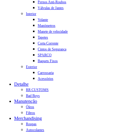
Pernos Anti-Roubos
Válvulas de Jantes
Interior
Volante
Manómetros
Manete de velocidade
Tapetes
Corta Corrente
Cintos de Segurança
SPARCO
Baquets Fixos
Exterior
Carrossaria
Acessórios
Detalhe
RR CUSTOMS
Bad Boys
Manutenção
Óleos
Filtros
Merchandising
Roupas
Autocolantes