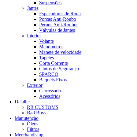
Suspensões
Jantes
Espaçadores de Roda
Porcas Anti-Roubo
Pernos Anti-Roubos
Válvulas de Jantes
Interior
Volante
Manómetros
Manete de velocidade
Tapetes
Corta Corrente
Cintos de Segurança
SPARCO
Baquets Fixos
Exterior
Carrossaria
Acessórios
Detalhe
RR CUSTOMS
Bad Boys
Manutenção
Óleos
Filtros
Merchandising