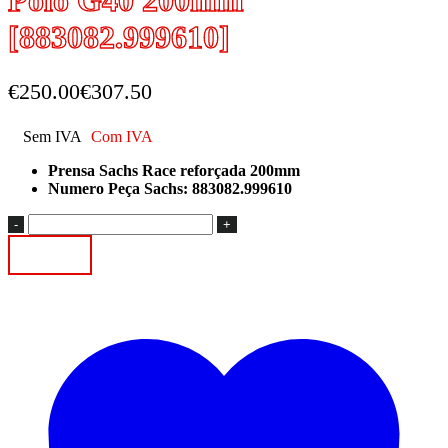
Polo G40 200mm
[883082.999610]
€
250.00
€
307.50
Sem IVA
Com IVA
Prensa Sachs Race reforçada 200mm
Numero Peça Sachs: 883082.999610
Quantidade
de
Adicionar
Prensa
Sachs
Race
Reforçada
Polo
G40
200mm
[883082.999610]