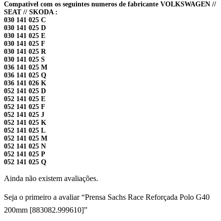
Compativel com os seguintes numeros de fabricante VOLKSWAGEN //
SEAT // SKODA :
030 141 025 C
030 141 025 D
030 141 025 E
030 141 025 F
030 141 025 R
030 141 025 S
036 141 025 M
036 141 025 Q
036 141 026 K
052 141 025 D
052 141 025 E
052 141 025 F
052 141 025 J
052 141 025 K
052 141 025 L
052 141 025 M
052 141 025 N
052 141 025 P
052 141 025 Q
Ainda não existem avaliações.
Seja o primeiro a avaliar “Prensa Sachs Race Reforçada Polo G40
200mm [883082.999610]”