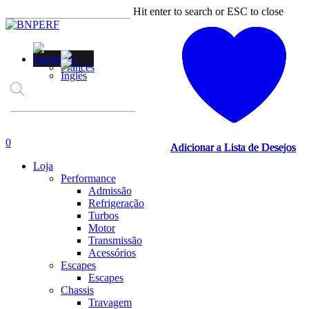
Skip
Hit enter to search or ESC to close
to
Close
main
Search
content
Products
search
account
0
Adicionar a Lista de Desejos
Adicionar a Lista de Desejos
Adicionar a Lista de Desejos
Adicionar a Lista de Desejos
Menu
Loja
Performance
Admissão
Refrigeração
Turbos
Motor
Transmissão
Acessórios
Escapes
Escapes
Chassis
Travagem