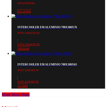
REDUCTION DE
Ver opções
INTERCOOLER EM ALUMINIO 790X300X76
€
175.00
€
215.25
€
175.00
€
215.25
Adicionar
INTERCOOLER EM ALUMINIO 700X180X65
€
131.50
€
161.75
€
131.50
€
161.75
Ler mais
Share
Share
Share