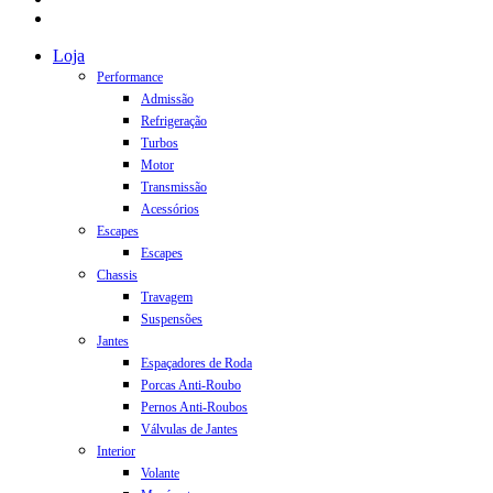
instagram
Close
Loja
Menu
Performance
Admissão
Refrigeração
Turbos
Motor
Transmissão
Acessórios
Escapes
Escapes
Chassis
Travagem
Suspensões
Jantes
Espaçadores de Roda
Porcas Anti-Roubo
Pernos Anti-Roubos
Válvulas de Jantes
Interior
Volante