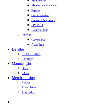
Manómetros
Manete de velocidade
Tapetes
Corta Corrente
Cintos de Segurança
SPARCO
Baquets Fixos
Exterior
Carrossaria
Acessórios
Detalhe
RR CUSTOMS
Bad Boys
Manutenção
Óleos
Filtros
Merchandising
Roupas
Autocolantes
Acessórios
Products
search