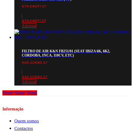
€
74.04
€
91.07
€
74.04
€
91.07
Adicionar
FILTRO DE AIR K&N FB251/01 (SEAT IBIZA 6K, 6K2,
CORDOBA, INCA, 110CV, ETC)
€
65.50
€
80.57
€
65.50
€
80.57
Adicionar
Share
Share
Share
Informação
Quem somos
Contactos