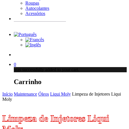
Roupas
Autocolantes
Acessórios
Products
search
account
0
was successfully added to your cart.
Carrinho
Início
Maintenance
Óleos
Liqui Moly
Limpeza de Injetores Liqui
Moly
Limpeza de Injetores Liqui