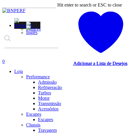
Skip
Hit enter to search or ESC to close
to
Close
main
Search
content
Products
search
account
0
Adicionar a Lista de Desejos
Adicionar a Lista de Desejos
Adicionar a Lista de Desejos
Adicionar a Lista de Desejos
Menu
Loja
Performance
Admissão
Refrigeração
Turbos
Motor
Transmissão
Acessórios
Escapes
Escapes
Chassis
Travagem