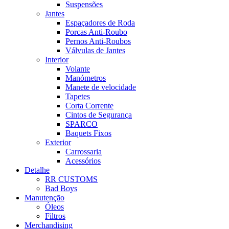
Suspensões
Jantes
Espaçadores de Roda
Porcas Anti-Roubo
Pernos Anti-Roubos
Válvulas de Jantes
Interior
Volante
Manómetros
Manete de velocidade
Tapetes
Corta Corrente
Cintos de Segurança
SPARCO
Baquets Fixos
Exterior
Carrossaria
Acessórios
Detalhe
RR CUSTOMS
Bad Boys
Manutenção
Óleos
Filtros
Merchandising