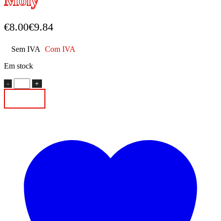
Moly
€
8.00
€
9.84
Sem IVA
Com IVA
Em stock
Quantidade
de
Adicionar
Limpeza
de
Injetores
Liqui
Moly