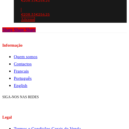
€
208.33
€
256.25
€
208.33
€
256.25
Adicionar
Share
Share
Share
Informação
Quem somos
Contactos
Français
Português
English
SIGA-NOS NAS REDES
Legal
Termos e Condições Gerais de Venda