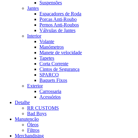
Suspensões
Jantes
Espaçadores de Roda
Porcas Anti-Roubo
Pernos Anti-Roubos
Válvulas de Jantes
Interior
Volante
Manómetros
Manete de velocidade
Tapetes
Corta Corrente
Cintos de Segurança
SPARCO
Baquets Fixos
Exterior
Carrossaria
Acessórios
Detalhe
RR CUSTOMS
Bad Boys
Manutenção
Óleos
Filtros
Merchandising