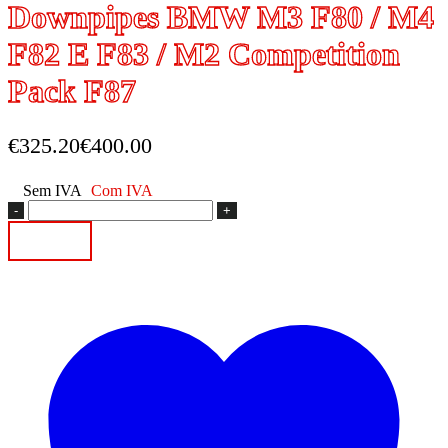
Downpipes BMW M3 F80 / M4
F82 E F83 / M2 Competition
Pack F87
€
325.20
€
400.00
Sem IVA
Com IVA
Quantidade
de
Adicionar
Downpipes
BMW
M3
F80
/
M4
F82
E
F83
/
M2
Competition