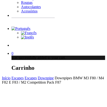
Roupas
Autocolantes
Acessórios
Products
search
account
0
was successfully added to your cart.
Carrinho
Início
Escapes
Escapes
Downpipe
Downpipes BMW M3 F80 / M4
F82 E F83 / M2 Competition Pack F87