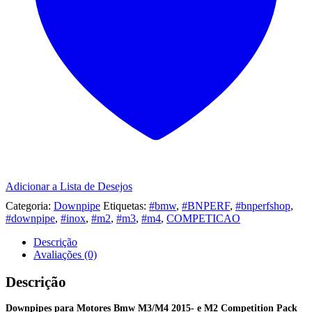
Pack
F87
Adicionar a Lista de Desejos
Categoria:
Downpipe
Etiquetas:
#bmw
,
#BNPERF
,
#bnperfshop
,
#downpipe
,
#inox
,
#m2
,
#m3
,
#m4
,
COMPETICAO
Descrição
Avaliações (0)
Descrição
Downpipes para Motores Bmw M3/M4 2015- e M2 Competition Pack