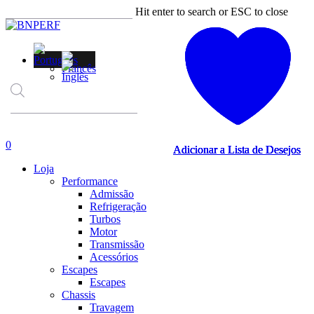
Skip
Hit enter to search or ESC to close
to
Close
main
Search
content
Products
search
account
0
Adicionar a Lista de Desejos
Adicionar a Lista de Desejos
Adicionar a Lista de Desejos
Adicionar a Lista de Desejos
Menu
Loja
Performance
Admissão
Refrigeração
Turbos
Motor
Transmissão
Acessórios
Escapes
Escapes
Chassis
Travagem