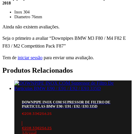
2018
Inox 304
Diametro 76mm
Ainda não existem avaliações.
Seja o primeiro a avaliar “Downpipes BMW M3 F80 / M4 F82 E
F83 / M2 Competition Pack F87”
Tem de
iniciar sessão
para enviar uma avaliação.
Produtos Relacionados
DOWNPIPE INOX COM SUPRESSOR DE FILTRO DE
PARTICULAS BMW E90 / E91 / E92 / E93 335D
€
208.33
€
256.25
€
208.33
€
256.25
Adicionar