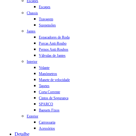
Escapes
Escapes
Chassis
Travagem
Suspensões
Jantes
Espaçadores de Roda
Porcas Anti-Roubo
Pernos Anti-Roubos
Válvulas de Jantes
Interior
Volante
Manómetros
Manete de velocidade
Tapetes
Corta Corrente
Cintos de Segurança
SPARCO
Baquets Fixos
Exterior
Carrossaria
Acessórios
Detalhe