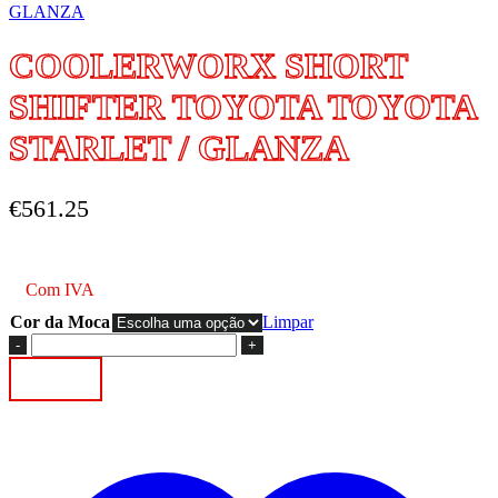
COOLERWORX SHORT
SHIFTER TOYOTA TOYOTA
STARLET / GLANZA
€
561.25
Com IVA
Cor da Moca
Limpar
Quantidade
de
Adicionar
COOLERWORX
SHORT
SHIFTER
TOYOTA
TOYOTA
STARLET