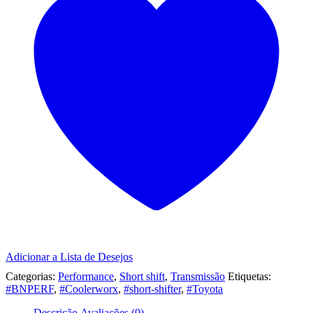
/
GLANZA
Adicionar a Lista de Desejos
Categorias:
Performance
,
Short shift
,
Transmissão
Etiquetas:
#BNPERF
,
#Coolerworx
,
#short-shifter
,
#Toyota
Descrição
Avaliações (0)