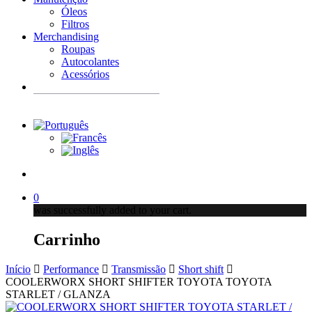
Óleos
Filtros
Merchandising
Roupas
Autocolantes
Acessórios
Products
search
account
0
was successfully added to your cart.
Carrinho
Início
Performance
Transmissão
Short shift
COOLERWORX SHORT SHIFTER TOYOTA TOYOTA
STARLET / GLANZA