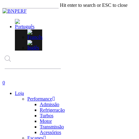
Skip
Hit enter to search or ESC to close
to
Close
main
Search
content
Products
search
account
0
Menu
Loja
Performance
Admissão
Refrigeração
Turbos
Motor
Transmissão
Acessórios
Escapes