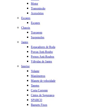
Motor
Transmissão
Acessórios
Escapes
Escapes
Chassis
Travagem
Suspensões
Jantes
Espaçadores de Roda
Porcas Anti-Roubo
Pernos Anti-Roubos
Válvulas de Jantes
Interior
Volante
Manómetros
Manete de velocidade
Tapetes
Corta Corrente
Cintos de Segurança
SPARCO
Baquets Fixos