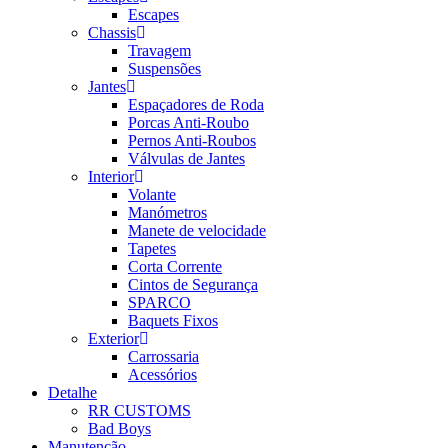
Escapes
Chassis
Travagem
Suspensões
Jantes
Espaçadores de Roda
Porcas Anti-Roubo
Pernos Anti-Roubos
Válvulas de Jantes
Interior
Volante
Manómetros
Manete de velocidade
Tapetes
Corta Corrente
Cintos de Segurança
SPARCO
Baquets Fixos
Exterior
Carrossaria
Acessórios
Detalhe
RR CUSTOMS
Bad Boys
Manutenção