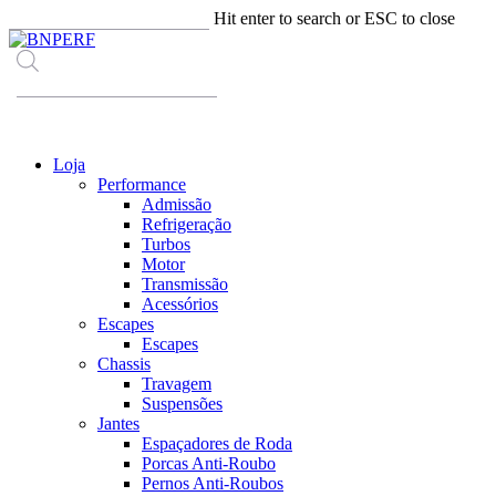
Skip
Hit enter to search or ESC to close
to
Close
main
Search
content
Products
search
Menu
Loja
Performance
Admissão
Refrigeração
Turbos
Motor
Transmissão
Acessórios
Escapes
Escapes
Chassis
Travagem
Suspensões
Jantes
Espaçadores de Roda
Porcas Anti-Roubo
Pernos Anti-Roubos