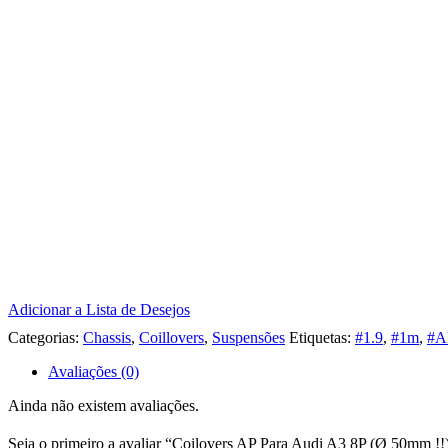
Adicionar a Lista de Desejos
Categorias:
Chassis
,
Coillovers
,
Suspensões
Etiquetas:
#1.9
,
#1m
,
#A
Avaliações (0)
Ainda não existem avaliações.
Seja o primeiro a avaliar “Coilovers AP Para Audi A3 8P (Ø 50mm !!)