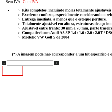
Sem IVA
Com IVA
Kits completos, incluindo molas totalmente ajustáveis
Excelente conforto, especialmente considerando o reb
Entrega imediata, a menos que o estoque perdure.
Totalmente ajustável em altura, estruturas de aço ino
Ajustável entre frente: 30 mm a 70 mm, parte trase
Compativel com Audi A3 8P
1.4 / 1.6 / 2.0 / 2.0T / 
Modelo: VW Golf 5 de 2004
(*) A imagem pode não corresponder a um kit específico e é
Quantidade
de
Adicionar
Coilovers
AP
Para
Audi
A3
8P
(Ø
50mm
!!)
(A