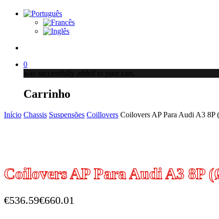
account
0
was successfully added to your cart.
Carrinho
Início
Chassis
Suspensões
Coillovers
Coilovers AP Para Audi A3 8P (
Coilovers AP Para Audi A3 8P (
€
536.59
€
660.01