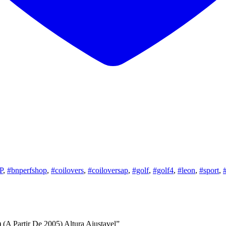
P
,
#bnperfshop
,
#coilovers
,
#coiloversap
,
#golf
,
#golf4
,
#leon
,
#sport
,
#
 (A Partir De 2005) Altura Ajustavel”