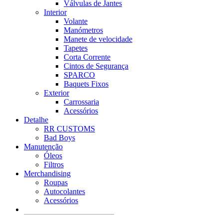
Válvulas de Jantes
Interior
Volante
Manómetros
Manete de velocidade
Tapetes
Corta Corrente
Cintos de Segurança
SPARCO
Baquets Fixos
Exterior
Carrossaria
Acessórios
Detalhe
RR CUSTOMS
Bad Boys
Manutenção
Óleos
Filtros
Merchandising
Roupas
Autocolantes
Acessórios
Products
search