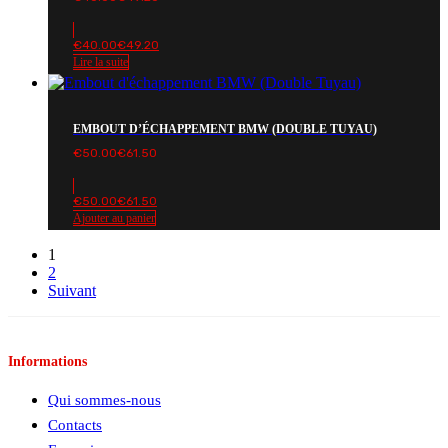
€
40.00
€
49.20
Lire la suite
EMBOUT D’ÉCHAPPEMENT BMW (DOUBLE TUYAU)
€
50.00
€
61.50
€
50.00
€
61.50
Ajouter au panier
1
2
Suivant
Informations
Qui sommes-nous
Contacts