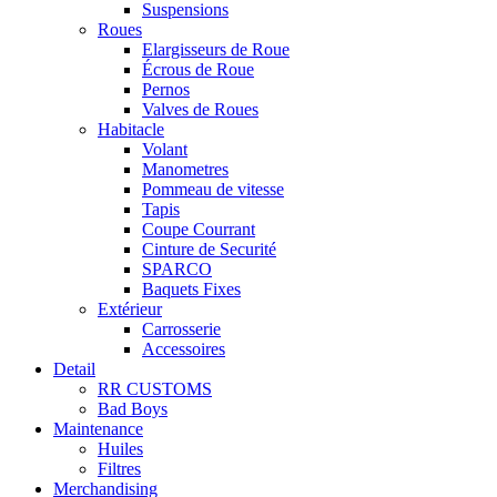
Suspensions
Roues
Elargisseurs de Roue
Écrous de Roue
Pernos
Valves de Roues
Habitacle
Volant
Manometres
Pommeau de vitesse
Tapis
Coupe Courrant
Cinture de Securité
SPARCO
Baquets Fixes
Extérieur
Carrosserie
Accessoires
Detail
RR CUSTOMS
Bad Boys
Maintenance
Huiles
Filtres
Merchandising