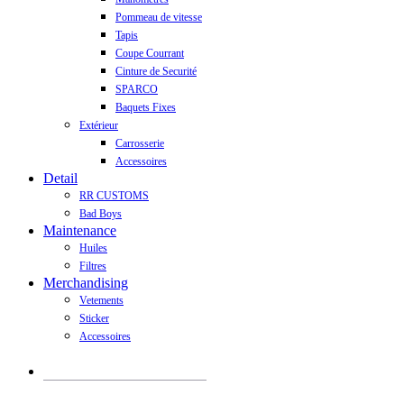
Pommeau de vitesse
Tapis
Coupe Courrant
Cinture de Securité
SPARCO
Baquets Fixes
Extérieur
Carrosserie
Accessoires
Detail
RR CUSTOMS
Bad Boys
Maintenance
Huiles
Filtres
Merchandising
Vetements
Sticker
Accessoires
Recherche
de
produits