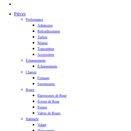
instagram
Close
Pièces
Menu
Performance
Admission
Refroidissement
Turbos
Moteur
Transmition
Accessoires
Échappements
Échappements
Chassis
Freinage
Suspensions
Roues
Elargisseurs de Roue
Écrous de Roue
Pernos
Valves de Roues
Habitacle
Volant
Manometres