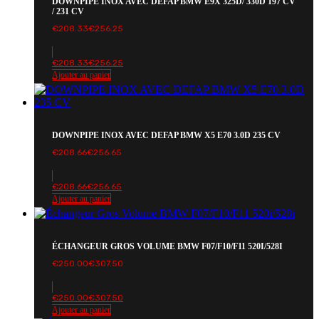
DOWNPIPE INOX AVEC DEFAP BMW E9X 325D/ 330D 197 CV
/ 231 CV
€
208.33
€
256.25
€
208.33
€
256.25
Ajouter au panier
DOWNPIPE INOX AVEC DEFAP BMW X5 E70 3.0D 235 CV
€
208.66
€
256.65
€
208.66
€
256.65
Ajouter au panier
ÉCHANGEUR GROS VOLUME BMW F07/F10/F11 520I/528I
€
250.00
€
307.50
€
250.00
€
307.50
Ajouter au panier