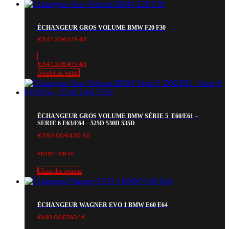
ÉCHANGEUR GROS VOLUME BMW F20 F30
€
341.00
€
419.43
€
341.00
€
419.43
Ajouter au panier
ÉCHANGEUR GROS VOLUME BMW SÉRIE 5 E60/E61 –
SERIE 6 E63/E64 – 525D 530D 535D
€
350.00
€
430.50
REDUCTION DE
Choix des options
ÉCHANGEUR WAGNER EVO 1 BMW E60 E64
€
618.00
€
760.14