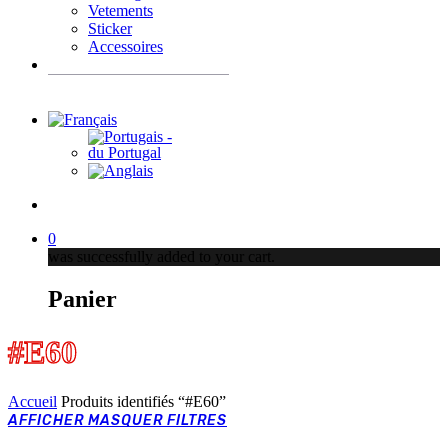
Vetements
Sticker
Accessoires
Recherche
de
produits
account
0
was successfully added to your cart.
Panier
#E60
Accueil
Produits identifiés “#E60”
AFFICHER
MASQUER
FILTRES