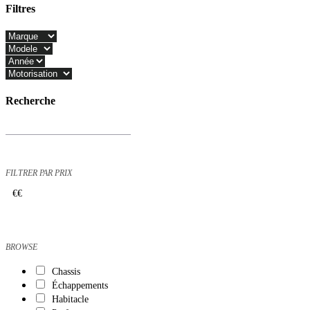
Filtres
Close
Filters
Recherche
Recherche
de
produits
FILTRER PAR PRIX
€
€
BROWSE
Chassis
Échappements
Habitacle