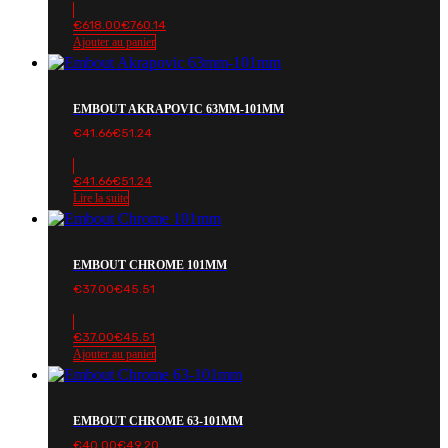
€
618.00
€
760.14
Ajouter au panier
EMBOUT AKRAPOVIC 63MM-101MM
€
41.66
€
51.24
€
41.66
€
51.24
Lire la suite
EMBOUT CHROME 101MM
€
37.00
€
45.51
€
37.00
€
45.51
Ajouter au panier
EMBOUT CHROME 63-101MM
€
40.00
€
49.20