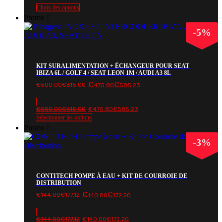
€20.00€24.60.
€16.50€20.30.
Choix des options
Promo !
-
5
%
KIT SURALIMENTATION + ÉCHANGEUR POUR SEAT
IBIZA 6L / GOLF 4 / SEAT LEON 1M / AUDI A3 8L
€
€
Le
Le
€
500.00
€
615.00
475.80
585.23
prix
prix
initial
actuel
était :
est :
Le
Le
€
500.00
€
615.00
€
475.80
€
585.23
€500.00€615.00.
€475.80€585.23.
prix
prix
Sélectionner les options
initial
actuel
Promo !
était :
est :
€500.00€615.00.
€475.80€585.23.
-
3
%
CONTITECH POMPE À EAU + KIT DE COURROIE DE
DISTRIBUTION
€
€
Le
Le
€
144.00
€
177.12
140.00
172.20
prix
prix
initial
actuel
était :
est :
Le
Le
€
144.00
€
177.12
€
140.00
€
172.20