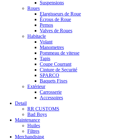
Suspensions
Roues
Elargisseurs de Roue
Écrous de Roue
Pernos
Valves de Roues
Habitacle
Volant
Manometres
Pommeau de vitesse
Tapis
Coupe Courrant
Cinture de Securité
SPARCO
Baquets Fixes
Extérieur
Carrosserie
Accessoires
Detail
RR CUSTOMS
Bad Boys
Maintenance
Huiles
Filtres
Merchandising