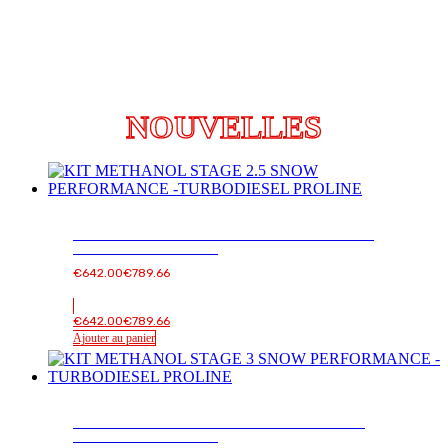
était :
est :
€100.00€123.00.
€81.00€99.63.
NOUVELLES
KIT METHANOL STAGE 2.5 SNOW PERFORMANCE -
TURBODIESEL PROLINE
€
642.00
€
789.66
€
642.00
€
789.66
Ajouter au panier
KIT METHANOL STAGE 3 SNOW PERFORMANCE -
TURBODIESEL PROLINE