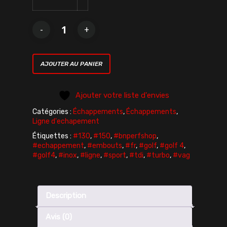
AJOUTER AU PANIER
Ajouter votre liste d'envies
Catégories :
Échappements
,
Échappements
,
Ligne d'echapement
Étiquettes :
#130
,
#150
,
#bnperfshop
,
#echappement
,
#embouts
,
#fr
,
#golf
,
#golf 4
,
#golf4
,
#inox
,
#ligne
,
#sport
,
#tdi
,
#turbo
,
#vag
Description
Avis (0)