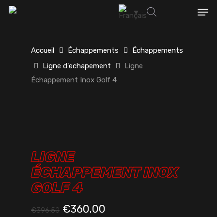
Skip
Men
to
account
main
content
Accueil
Échappements
Échappements
Ligne d'echapement
Ligne
Échappement Inox Golf 4
LIGNE
ÉCHAPPEMENT INOX
GOLF 4
€
360.00
€
396.50