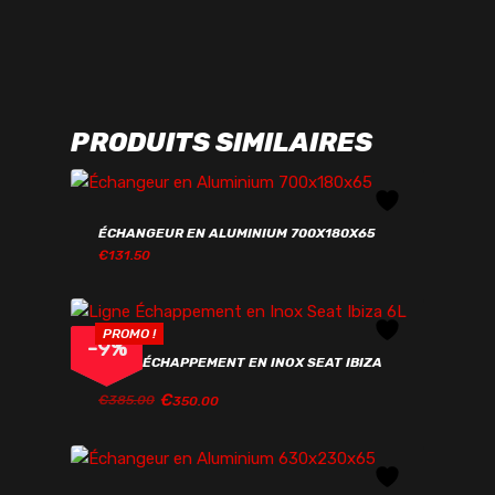
PRODUITS SIMILAIRES
ÉCHANGEUR EN ALUMINIUM 700X180X65
€
131.50
€
131.50
PROMO !
-
9
%
LIGNE ÉCHAPPEMENT EN INOX SEAT IBIZA
6L
€
LE
LE
€
385.00
350.00
PRIX
PRIX
INITIAL
ACTUEL
LE
LE
€
350.00
ÉTAIT :
EST :
PRIX
PRIX
€385.00.
€350.00.
INITIAL
ACTUEL
ÉTAIT :
EST :
€385.00.
€350.00.