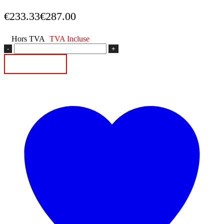
€
233.33
€
287.00
Hors TVA
TVA Incluse
quantité
de
Ajouter au panier
SILENCIEUX
BYPASS