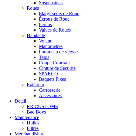
Suspensions
Roues
Elargisseurs de Roue
Écrous de Roue
Pernos
Valves de Roues
Habitacle
Volant
Manometres
Pommeau de vitesse
Tapis
Coupe Courrant
Cinture de Securité
SPARCO
Baquets Fixes
Extérieur
Carrosserie
Accessoires
Detail
RR CUSTOMS
Bad Boys
Maintenance
Huiles
Filtres
Merchandising