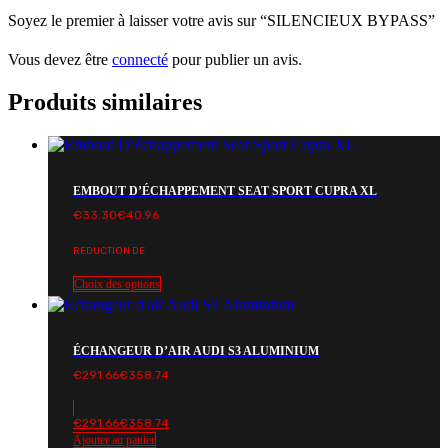
Soyez le premier à laisser votre avis sur “SILENCIEUX BYPASS”
Vous devez être
connecté
pour publier un avis.
Produits similaires
EMBOUT D’ÉCHAPPEMENT SEAT SPORT CUPRA XL
€
33.30
€
40.96
REDUCTION DE
Choix des options
ÉCHANGEUR D’AIR AUDI S3 ALUMINIUM
€
291.66
€
358.74
€
291.66
€
358.74
Ajouter au panier