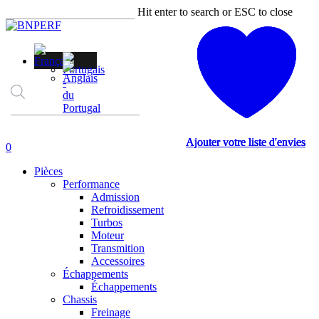
Skip
Hit enter to search or ESC to close
to
Close
main
Search
content
Recherche
de
produits
Ajouter votre liste d'envies
Ajouter votre liste d'envies
Ajouter votre liste d'envies
Ajouter votre liste d'envies
account
0
Menu
Pièces
Performance
Admission
Refroidissement
Turbos
Moteur
Transmition
Accessoires
Échappements
Échappements
Chassis
Freinage