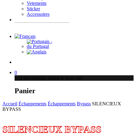
Vetements
Sticker
Accessoires
Recherche
de
produits
account
0
was successfully added to your cart.
Panier
Accueil
Échappements
Échappements
Bypass
SILENCIEUX
BYPASS
SILENCIEUX BYPASS