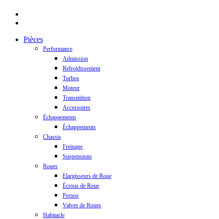
facebook
instagram
Close
Pièces
Menu
Performance
Admission
Refroidissement
Turbos
Moteur
Transmition
Accessoires
Échappements
Échappements
Chassis
Freinage
Suspensions
Roues
Elargisseurs de Roue
Écrous de Roue
Pernos
Valves de Roues
Habitacle