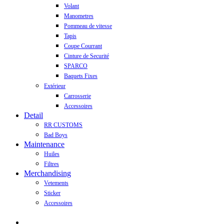
Volant
Manometres
Pommeau de vitesse
Tapis
Coupe Courrant
Cinture de Securité
SPARCO
Baquets Fixes
Extérieur
Carrosserie
Accessoires
Detail
RR CUSTOMS
Bad Boys
Maintenance
Huiles
Filtres
Merchandising
Vetements
Sticker
Accessoires
Recherche