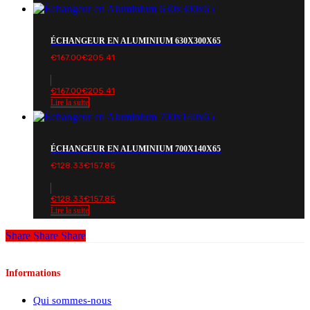
ÉCHANGEUR EN ALUMINIUM 630X300X65
€
167.00
€
205.41
€
167.00
€
205.41
Lire la suite
ÉCHANGEUR EN ALUMINIUM 700X140X65
€
128.33
€
157.85
€
128.33
€
157.85
Lire la suite
Share
Share
Share
Informations
Qui sommes-nous