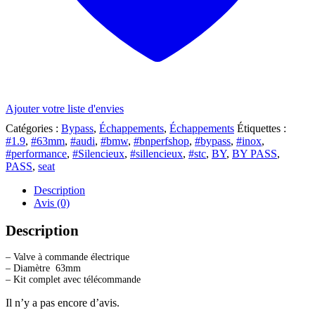
Ajouter votre liste d'envies
Catégories :
Bypass
,
Échappements
,
Échappements
Étiquettes :
#1.9
,
#63mm
,
#audi
,
#bmw
,
#bnperfshop
,
#bypass
,
#inox
,
#performance
,
#Silencieux
,
#sillencieux
,
#stc
,
BY
,
BY PASS
,
PASS
,
seat
Description
Avis (0)
Description
– Valve à commande électrique
– Diamètre 63mm
– Kit complet avec télécommande
Il n’y a pas encore d’avis.