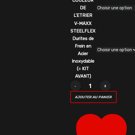
COULEUR
DE
L'ETRIER
V-MAXX
STEELFLEX
Durites de
Frein en
Acier
Inoxydable
(= KIT
AVANT)
quantité
de
AJOUTER AU PANIER
Kit
Gros
Frein
Avant
Vmaxx