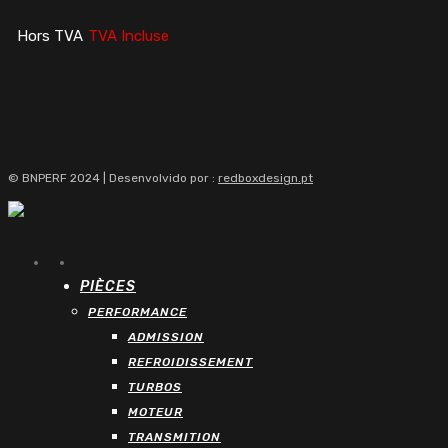
Hors TVA
TVA Incluse
© BNPERF 2024 | Desenvolvido por :
redboxdesign.pt
facebook
instagram
Close
PIÈCES
Menu
PERFORMANCE
ADMISSION
REFROIDISSEMENT
TURBOS
MOTEUR
TRANSMITION