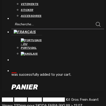
VETEMENTS
STICKER
ACCESSOIRES
Recherche
de
produits
account
was successfully added to your cart.
PANIER
Accueil
Chassis
Freinage
Kit Gros Frein
Kit Gros Frein Avant
Vmaxx 330mm pour SKODA FABIA (6Y) 99 > 12.07