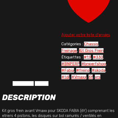
330mm
pour
SKODA
FABIA
(6Y)
99
Ajouter votre liste d'envies
>
Catégories :
Chassis
,
12.07
Freinage
,
Kit Gros Frein
Étiquettes :
#1.9
,
#330
,
#BNPERF
,
#bnperfshop
,
#Fabia
,
#freins
,
#skoda
,
#tdi
,
#Vmaxx
,
6Y
,
vrs
Description
Avis (0)
DESCRIPTION
Kit gros frein avant Vmaxx pour SKODA FABIA (6Y) comprenant les
etriers 4 pistons, les disques sur bol rainurés / ventilés en