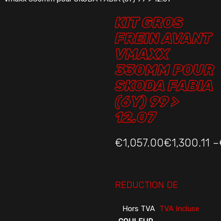
KIT GROS
FREIN AVANT
VMAXX
330MM POUR
SKODA FABIA
(6Y) 99 >
12.07
Plage
€
1,057.00
€
1,300.11
–
de
prix :
€1,057.00€1,300.11
REDUCTION DE
à
Hors TVA
TVA Incluse
€1,229.00€1,511.67