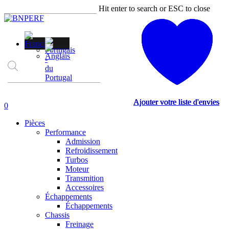
Skip
Hit enter to search or ESC to close
to
Close
main
Search
content
Recherche
de
produits
Ajouter votre liste d'envies
Ajouter votre liste d'envies
Ajouter votre liste d'envies
Ajouter votre liste d'envies
account
0
Menu
Pièces
Performance
Admission
Refroidissement
Turbos
Moteur
Transmition
Accessoires
Échappements
Échappements
Chassis
Freinage