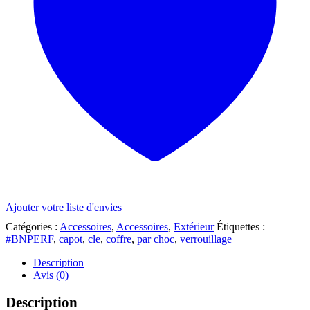
Ajouter votre liste d'envies
Catégories :
Accessoires
,
Accessoires
,
Extérieur
Étiquettes :
#BNPERF
,
capot
,
cle
,
coffre
,
par choc
,
verrouillage
Description
Avis (0)
Description