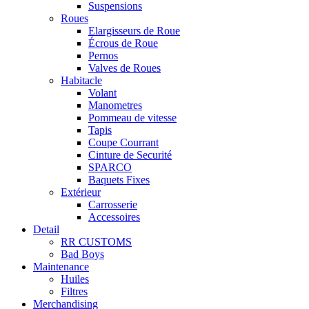
Suspensions
Roues
Elargisseurs de Roue
Écrous de Roue
Pernos
Valves de Roues
Habitacle
Volant
Manometres
Pommeau de vitesse
Tapis
Coupe Courrant
Cinture de Securité
SPARCO
Baquets Fixes
Extérieur
Carrosserie
Accessoires
Detail
RR CUSTOMS
Bad Boys
Maintenance
Huiles
Filtres
Merchandising