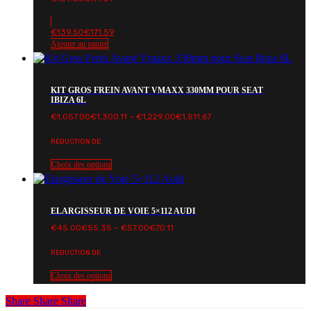
€
139.50
€
171.59
Ajouter au panier
KIT GROS FREIN AVANT VMAXX 330MM POUR SEAT
IBIZA 6L
Plage
€
1,057.00
€
1,300.11
–
€
1,229.00
€
1,511.67
de
prix :
REDUCTION DE
€1,057.00€1,300.11
à
€1,229.00€1,511.67
Choix des options
ELARGISSEUR DE VOIE 5×112 AUDI
Plage
€
45.00
€
55.35
–
€
57.00
€
70.11
de
prix :
REDUCTION DE
€45.00€55.35
à
€57.00€70.11
Choix des options
Share
Share
Share