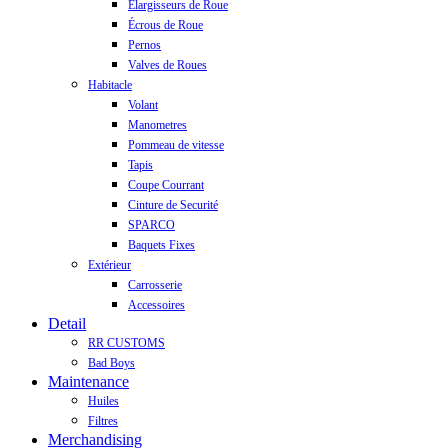
Elargisseurs de Roue
Écrous de Roue
Pernos
Valves de Roues
Habitacle
Volant
Manometres
Pommeau de vitesse
Tapis
Coupe Courrant
Cinture de Securité
SPARCO
Baquets Fixes
Extérieur
Carrosserie
Accessoires
Detail
RR CUSTOMS
Bad Boys
Maintenance
Huiles
Filtres
Merchandising