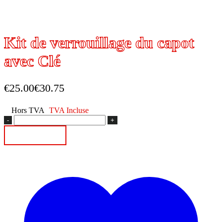
Kit de verrouillage du capot
avec Clé
€
25.00
€
30.75
Hors TVA
TVA Incluse
quantité
de
Ajouter au panier
Kit
de
verrouillage
du
capot
avec
Clé