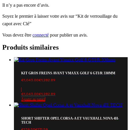
Il n’y a pas encore d’avis.
Soyez le premier à laisser votre avis sur “Kit de verrouillage du
capot avec Clé”
Vous devez être
connecté
pour publier un avis.
Produits similaires
KIT GROS FREINS AVANT VMAXX GOLF 6 GTI/R 330MM
€
1,043.00
€
1,282.89
€
1,043.00
€
1,282.89
Ajouter au panier
SHORT SHIFTER OPEL CORSA-A ET VAUXHALL NOVA 4H-
TECH
€
139.50
€
171.59