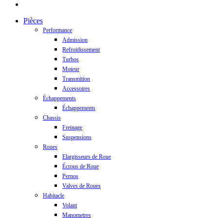
instagram
Close
Pièces
Menu
Performance
Admission
Refroidissement
Turbos
Moteur
Transmition
Accessoires
Échappements
Échappements
Chassis
Freinage
Suspensions
Roues
Elargisseurs de Roue
Écrous de Roue
Pernos
Valves de Roues
Habitacle
Volant
Manometres