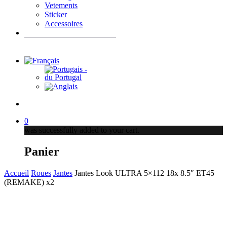
Vetements
Sticker
Accessoires
Recherche
de
produits
account
0
was successfully added to your cart.
Panier
Accueil
Roues
Jantes
Jantes Look ULTRA 5×112 18x 8.5″ ET45
(REMAKE) x2