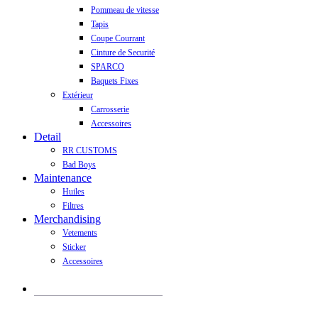
Pommeau de vitesse
Tapis
Coupe Courrant
Cinture de Securité
SPARCO
Baquets Fixes
Extérieur
Carrosserie
Accessoires
Detail
RR CUSTOMS
Bad Boys
Maintenance
Huiles
Filtres
Merchandising
Vetements
Sticker
Accessoires
Recherche
de
produits