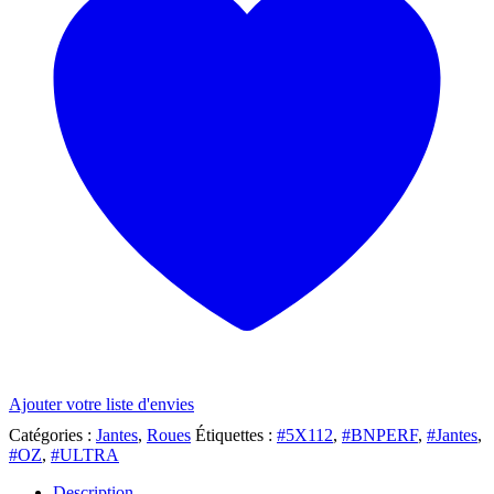
Ajouter votre liste d'envies
Catégories :
Jantes
,
Roues
Étiquettes :
#5X112
,
#BNPERF
,
#Jantes
,
#OZ
,
#ULTRA
Description