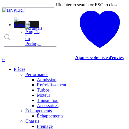
Skip
Hit enter to search or ESC to close
to
Close
main
Search
content
Recherche
de
produits
Ajouter votre liste d'envies
Ajouter votre liste d'envies
Ajouter votre liste d'envies
Ajouter votre liste d'envies
account
0
Menu
Pièces
Performance
Admission
Refroidissement
Turbos
Moteur
Transmition
Accessoires
Échappements
Échappements
Chassis
Freinage