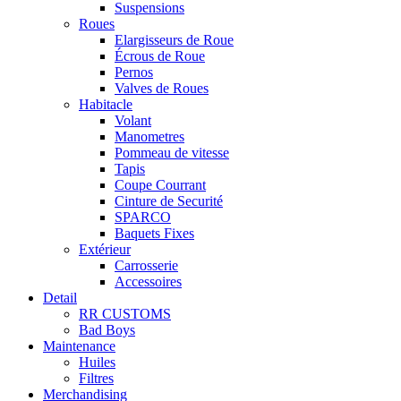
Suspensions
Roues
Elargisseurs de Roue
Écrous de Roue
Pernos
Valves de Roues
Habitacle
Volant
Manometres
Pommeau de vitesse
Tapis
Coupe Courrant
Cinture de Securité
SPARCO
Baquets Fixes
Extérieur
Carrosserie
Accessoires
Detail
RR CUSTOMS
Bad Boys
Maintenance
Huiles
Filtres
Merchandising