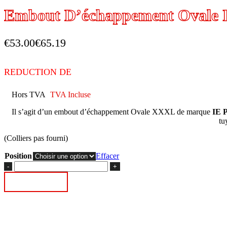
Embout D’échappement Ovale
€
53.00
€
65.19
REDUCTION DE
Hors TVA
TVA Incluse
Il s’agit d’un embout d’échappement Ovale XXXL de marque
IE
tu
(Colliers pas fourni)
Position
Effacer
quantité
de
Ajouter au panier
Embout
D’échappement
Ovale
IEPower
XXXL