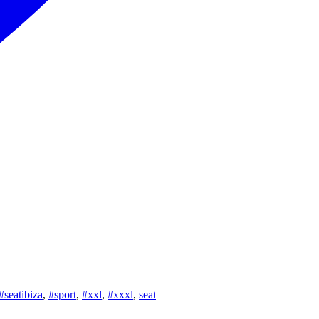
#seatibiza
,
#sport
,
#xxl
,
#xxxl
,
seat