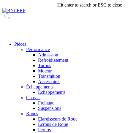
Skip
Hit enter to search or ESC to close
to
Close
main
Search
content
Recherche
de
produits
Menu
Pièces
Performance
Admission
Refroidissement
Turbos
Moteur
Transmition
Accessoires
Échappements
Échappements
Chassis
Freinage
Suspensions
Roues
Elargisseurs de Roue
Écrous de Roue
Pernos