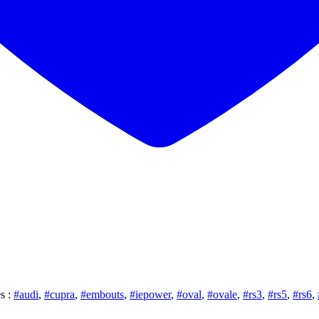
es :
#audi
,
#cupra
,
#embouts
,
#iepower
,
#oval
,
#ovale
,
#rs3
,
#rs5
,
#rs6
,