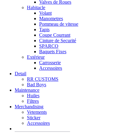
Valves de Roues
Habitacle
Volant
Manometres
Pommeau de vitesse
Tapis
Coupe Courrant
Cinture de Securité
SPARCO
Baquets Fixes
Extérieur
Carrosserie
Accessoires
Detail
RR CUSTOMS
Bad Boys
Maintenance
Huiles
Filtres
Merchandising
Vetements
Sticker
Accessoires
Recherche
de