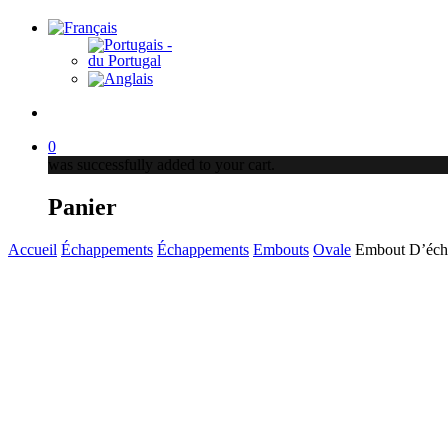
produits
account
0
was successfully added to your cart.
Panier
Accueil
Échappements
Échappements
Embouts
Ovale
Embout D’éc