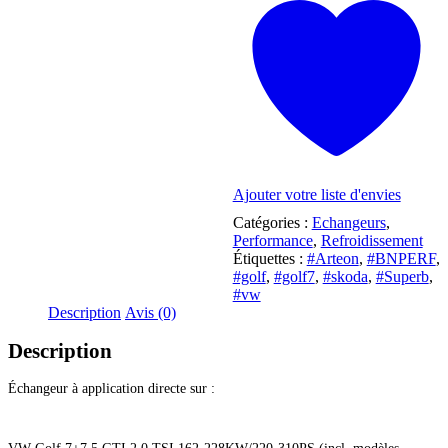
E
1.8TSI/2.0TFSI
Ajouter votre liste d'envies
Catégories :
Echangeurs
,
Performance
,
Refroidissement
Étiquettes :
#Arteon
,
#BNPERF
,
#golf
,
#golf7
,
#skoda
,
#Superb
,
#vw
Description
Avis (0)
Description
Échangeur à application directe sur :