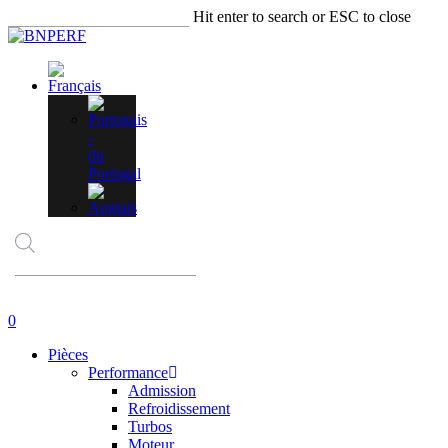
Skip
Hit enter to search or ESC to close
to
Close
main
Search
content
Recherche
de
produits
account
0
Menu
Pièces
Performance
Admission
Refroidissement
Turbos
Moteur