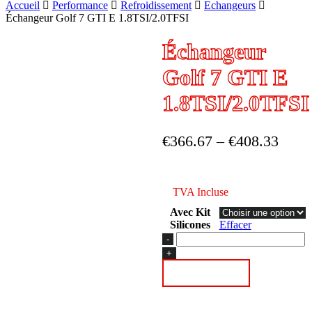
Accueil
Performance
Refroidissement
Echangeurs
Échangeur Golf 7 GTI E 1.8TSI/2.0TFSI
Échangeur
Golf 7 GTI E
1.8TSI/2.0TFSI
Plage
€
366.67
–
€
408.33
de
prix :
TVA Incluse
€366.67€451.00
Avec Kit
à
Silicones
Effacer
€408.33€502.25
quantité
de
Échangeur
Ajouter au panier
Golf
7
GTI