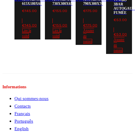
TURBO
615X180X65
730X300X65
790X300X76
3BAR
AUTOGAUG
€
145.00
€
155.00
€
175.00
FUMÉE
€
53.00
€
145.00
€
155.00
€
175.00
Lire la
Lire la
Ajouter
€
53.00
suite
suite
au
Ajouter
panier
au
panier
Informations
Qui sommes-nous
Contacts
Français
Português
English