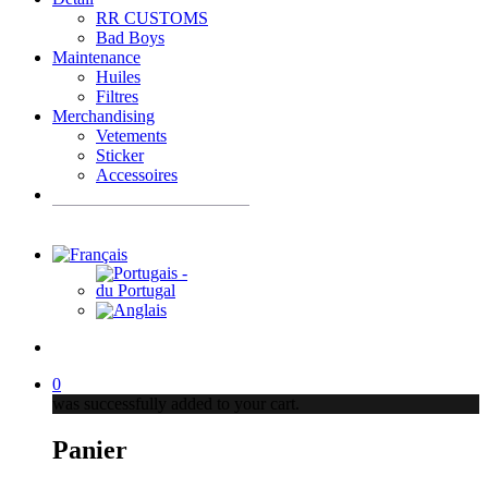
RR CUSTOMS
Bad Boys
Maintenance
Huiles
Filtres
Merchandising
Vetements
Sticker
Accessoires
Recherche
de
produits
account
0
was successfully added to your cart.
Panier