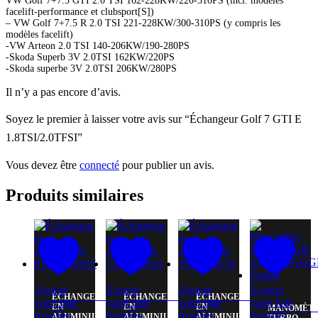
VW Golf 7+7.5 GTI 2.0 TSI 162-228KW/220-310PS (incl. modèles
facelift-performance et clubsport[S])
– VW Golf 7+7.5 R 2.0 TSI 221-228KW/300-310PS (y compris les
modèles facelift)
-VW Arteon 2.0 TSI 140-206KW/190-280PS
-Skoda Superb 3V 2.0TSI 162KW/220PS
-Skoda superbe 3V 2.0TSI 206KW/280PS
Il n’y a pas encore d’avis.
Soyez le premier à laisser votre avis sur “Échangeur Golf 7 GTI E
1.8TSI/2.0TFSI”
Vous devez être
connecté
pour publier un avis.
Produits similaires
Ajouter
Ajouter
Ajouter
Ajouter
ÉCHANGEUR
ÉCHANGEUR
ÉCHANGEUR
votre liste
votre liste
votre liste
votre liste
EN
EN
EN
MANOMÈT
d'envies
d'envies
d'envies
d'envies
ALUMINIUM
ALUMINIUM
ALUMINIUM