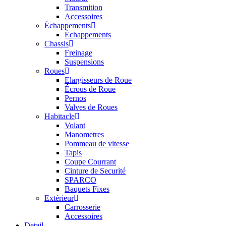
Transmition
Accessoires
Échappements
Échappements
Chassis
Freinage
Suspensions
Roues
Elargisseurs de Roue
Écrous de Roue
Pernos
Valves de Roues
Habitacle
Volant
Manometres
Pommeau de vitesse
Tapis
Coupe Courrant
Cinture de Securité
SPARCO
Baquets Fixes
Extérieur
Carrosserie
Accessoires
Detail