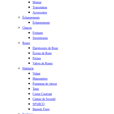
Moteur
Transmition
Accessoires
Échappements
Échappements
Chassis
Freinage
Suspensions
Roues
Elargisseurs de Roue
Écrous de Roue
Pernos
Valves de Roues
Habitacle
Volant
Manometres
Pommeau de vitesse
Tapis
Coupe Courrant
Cinture de Securité
SPARCO
Baquets Fixes