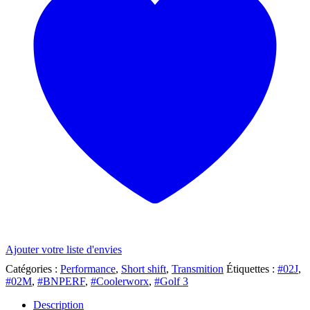
(02M
/
02J)
BOTTOM
MOUNT
Ajouter votre liste d'envies
Catégories :
Performance
,
Short shift
,
Transmition
Étiquettes :
#02J
,
#02M
,
#BNPERF
,
#Coolerworx
,
#Golf 3
Description