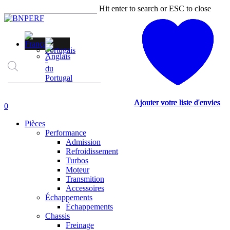
Skip
Hit enter to search or ESC to close
to
Close
main
Search
content
Recherche
de
produits
Ajouter votre liste d'envies
Ajouter votre liste d'envies
Ajouter votre liste d'envies
Ajouter votre liste d'envies
account
0
Menu
Pièces
Performance
Admission
Refroidissement
Turbos
Moteur
Transmition
Accessoires
Échappements
Échappements
Chassis
Freinage