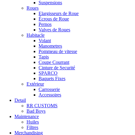
Suspensions
Roues
Elargisseurs de Roue
Écrous de Roue
Pernos
Valves de Roues
Habitacle
Volant
Manometres
Pommeau de vitesse
Tapis
Coupe Courrant
Cinture de Securité
SPARCO
Baquets Fixes
Extérieur
Carrosserie
Accessoires
Detail
RR CUSTOMS
Bad Boys
Maintenance
Huiles
Filtres
Merchandising