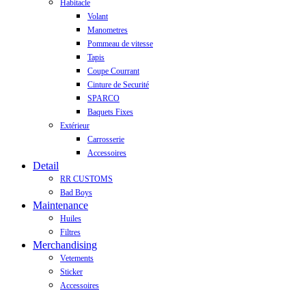
Habitacle
Volant
Manometres
Pommeau de vitesse
Tapis
Coupe Courrant
Cinture de Securité
SPARCO
Baquets Fixes
Extérieur
Carrosserie
Accessoires
Detail
RR CUSTOMS
Bad Boys
Maintenance
Huiles
Filtres
Merchandising
Vetements
Sticker
Accessoires