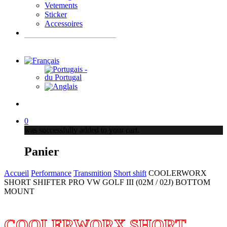
Vetements
Sticker
Accessoires
Recherche
de
produits
account
0
was successfully added to your cart.
Panier
Accueil
Performance
Transmition
Short shift
COOLERWORX
SHORT SHIFTER PRO VW GOLF III (02M / 02J) BOTTOM
MOUNT
COOLERWORX SHORT