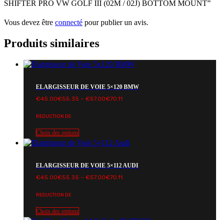
SHIFTER PRO VW GOLF III (02M / 02J) BOTTOM MOUNT”
Vous devez être
connecté
pour publier un avis.
Produits similaires
ELARGISSEUR DE VOIE 5×120 BMW
Plage
€
45.00
€
55.35
–
€
57.00
€
70.11
de
prix :
REDUCTION DE
€45.00€55.35
à
€57.00€70.11
Choix des options
ELARGISSEUR DE VOIE 5×112 AUDI
Plage
€
45.00
€
55.35
–
€
57.00
€
70.11
de
prix :
REDUCTION DE
€45.00€55.35
à
€57.00€70.11
Choix des options