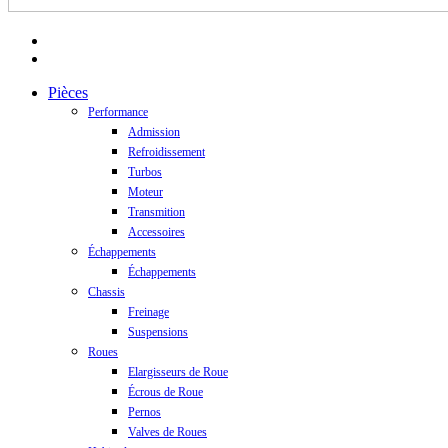
facebook
instagram
Close
Pièces
Menu
Performance
Admission
Refroidissement
Turbos
Moteur
Transmition
Accessoires
Échappements
Échappements
Chassis
Freinage
Suspensions
Roues
Elargisseurs de Roue
Écrous de Roue
Pernos
Valves de Roues