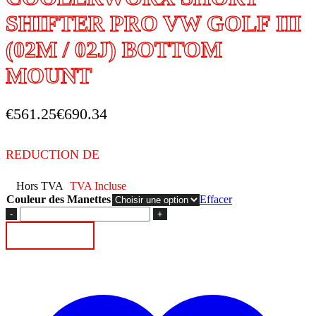
SHIFTER PRO VW GOLF III
(02M / 02J) BOTTOM
MOUNT
€
561.25
€
690.34
REDUCTION DE
Hors TVA
TVA Incluse
Couleur des Manettes
Effacer
quantité
de
Ajouter au panier
COOLERWORX
SHORT
SHIFTER
PRO
VW
GOLF
III