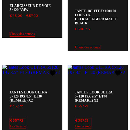
ELARGISSEUR DE VOIE
5×120 BMW
JANTE 18″ FIT 5X100/120
LOOK OZ
Plage
€
45.00
–
€
57.00
ULTRALEGGERA MATTE
de
BLACK
prix :
€45.00€55.35
€
508.33
à
Choix des options
€57.00€70.11
Choix des options
JANTES LOOK ULTRA
JANTES LOOK ULTRA
5×120 19X 8.5″ ET30
5×120 19X 9.5″ ET40
(REMAKE) X2
(REMAKE) X2
€
357.72
€
357.72
€
357.72
€
357.72
Lire la suite
Lire la suite