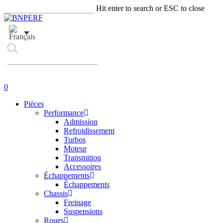
Skip
Hit enter to search or ESC to close
to
Close
main
Search
content
Recherche
de
produits
account
0
Menu
Pièces
Performance
Admission
Refroidissement
Turbos
Moteur
Transmition
Accessoires
Échappements
Échappements
Chassis
Freinage
Suspensions
Roues