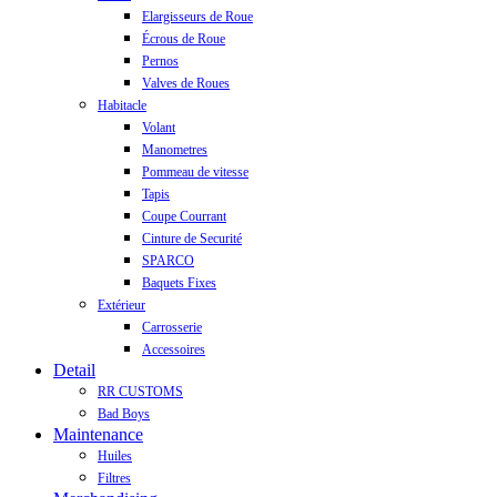
Elargisseurs de Roue
Écrous de Roue
Pernos
Valves de Roues
Habitacle
Volant
Manometres
Pommeau de vitesse
Tapis
Coupe Courrant
Cinture de Securité
SPARCO
Baquets Fixes
Extérieur
Carrosserie
Accessoires
Detail
RR CUSTOMS
Bad Boys
Maintenance
Huiles
Filtres