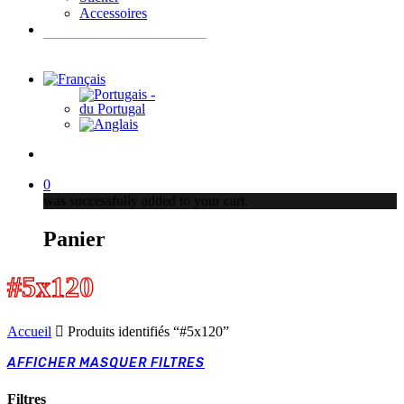
Accessoires
Recherche
de
produits
account
0
was successfully added to your cart.
Panier
#5x120
Accueil
Produits identifiés “#5x120”
AFFICHER
MASQUER
FILTRES
Filtres