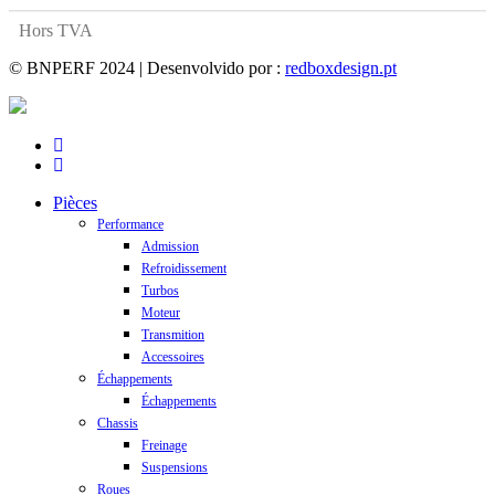
Hors TVA
© BNPERF 2024 | Desenvolvido por :
redboxdesign.pt
facebook
instagram
Close
Pièces
Menu
Performance
Admission
Refroidissement
Turbos
Moteur
Transmition
Accessoires
Échappements
Échappements
Chassis
Freinage
Suspensions
Roues