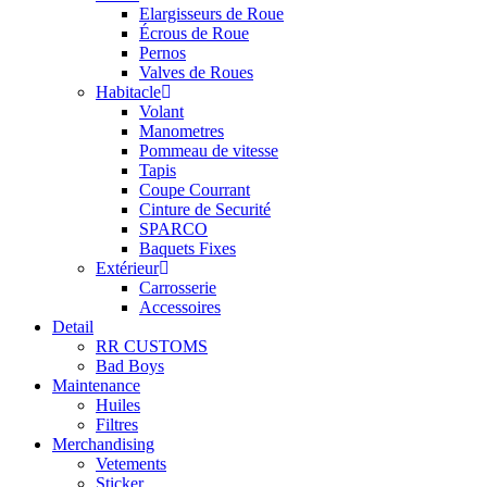
Elargisseurs de Roue
Écrous de Roue
Pernos
Valves de Roues
Habitacle
Volant
Manometres
Pommeau de vitesse
Tapis
Coupe Courrant
Cinture de Securité
SPARCO
Baquets Fixes
Extérieur
Carrosserie
Accessoires
Detail
RR CUSTOMS
Bad Boys
Maintenance
Huiles
Filtres
Merchandising
Vetements
Sticker