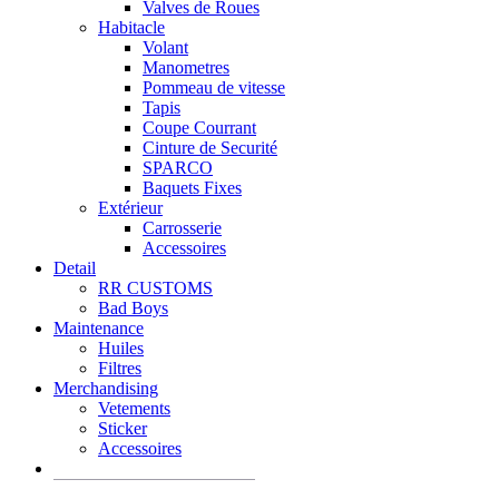
Valves de Roues
Habitacle
Volant
Manometres
Pommeau de vitesse
Tapis
Coupe Courrant
Cinture de Securité
SPARCO
Baquets Fixes
Extérieur
Carrosserie
Accessoires
Detail
RR CUSTOMS
Bad Boys
Maintenance
Huiles
Filtres
Merchandising
Vetements
Sticker
Accessoires
Recherche
de