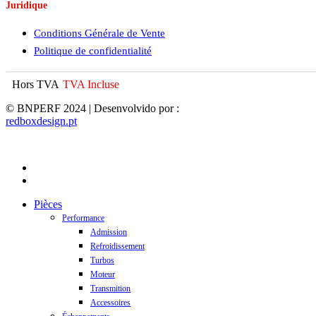
Juridique
Conditions Générale de Vente
Politique de confidentialité
Hors TVA
TVA Incluse
© BNPERF 2024 | Desenvolvido por :
redboxdesign.pt
facebook
instagram
Close
Pièces
Menu
Performance
Admission
Refroidissement
Turbos
Moteur
Transmition
Accessoires