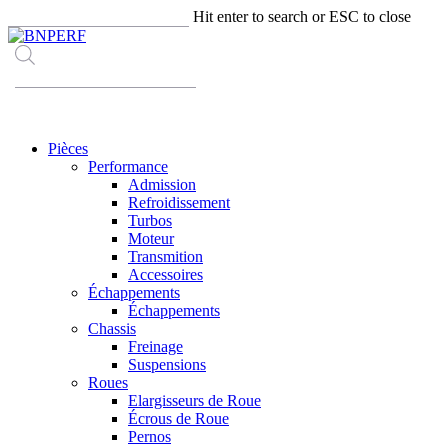
Skip
Hit enter to search or ESC to close
to
Close
main
Search
content
Recherche
de
produits
Menu
Pièces
Performance
Admission
Refroidissement
Turbos
Moteur
Transmition
Accessoires
Échappements
Échappements
Chassis
Freinage
Suspensions
Roues
Elargisseurs de Roue
Écrous de Roue
Pernos