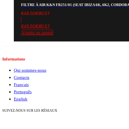
FILTRE À AIR K&N FB251/01 (SEAT IBIZA 6K, 6K2, CORDOBA,
€
65.50
€
80.57
€
65.50
€
80.57
Ajouter au panier
Informations
Qui sommes-nous
Contacts
Français
Português
English
SUIVEZ-NOUS SUR LES RÉSEAUX