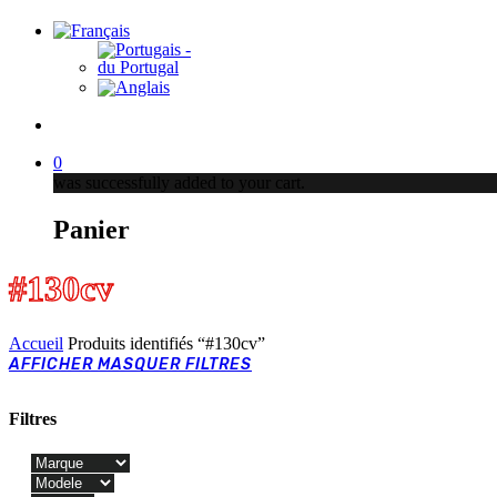
produits
account
0
was successfully added to your cart.
Panier
#130cv
Accueil
Produits identifiés “#130cv”
AFFICHER
MASQUER
FILTRES
Filtres
Close
Filters