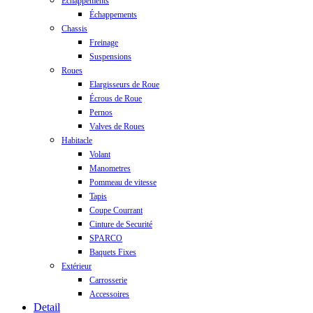
Échappements
Échappements
Chassis
Freinage
Suspensions
Roues
Elargisseurs de Roue
Écrous de Roue
Pernos
Valves de Roues
Habitacle
Volant
Manometres
Pommeau de vitesse
Tapis
Coupe Courrant
Cinture de Securité
SPARCO
Baquets Fixes
Extérieur
Carrosserie
Accessoires
Detail