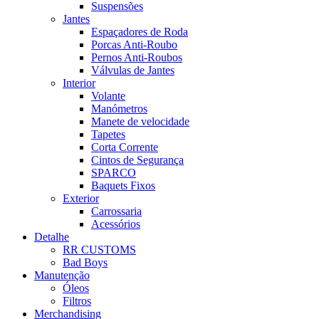
Suspensões
Jantes
Espaçadores de Roda
Porcas Anti-Roubo
Pernos Anti-Roubos
Válvulas de Jantes
Interior
Volante
Manómetros
Manete de velocidade
Tapetes
Corta Corrente
Cintos de Segurança
SPARCO
Baquets Fixos
Exterior
Carrossaria
Acessórios
Detalhe
RR CUSTOMS
Bad Boys
Manutenção
Óleos
Filtros
Merchandising