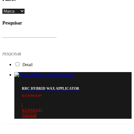
Close
Filters
Pesquisar
Products
search
PESQUISAR
Detail
RRC HYBRID WAX APPLICATOR
€
3.99
€
4.91
€
3.99
€
4.91
Adicionar