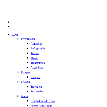
facebook
instagram
Close
Loja
Menu
Performance
Admissão
Refrigeração
Turbos
Motor
Transmissão
Acessórios
Escapes
Escapes
Chassis
Travagem
Suspensões
Jantes
Espaçadores de Roda
Porcas Anti-Roubo