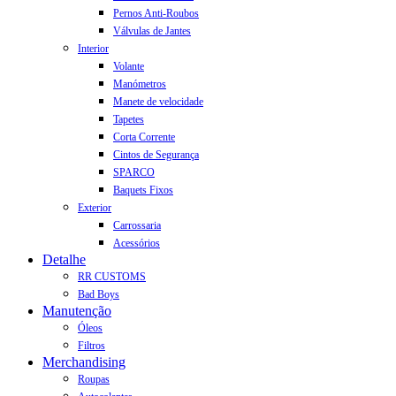
Pernos Anti-Roubos
Válvulas de Jantes
Interior
Volante
Manómetros
Manete de velocidade
Tapetes
Corta Corrente
Cintos de Segurança
SPARCO
Baquets Fixos
Exterior
Carrossaria
Acessórios
Detalhe
RR CUSTOMS
Bad Boys
Manutenção
Óleos
Filtros
Merchandising
Roupas