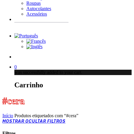
Roupas
Autocolantes
Acessórios
Products
search
account
0
was successfully added to your cart.
Carrinho
#cera
Início
Produtos etiquetados com “#cera”
MOSTRAR
OCULTAR
FILTROS
Filtros