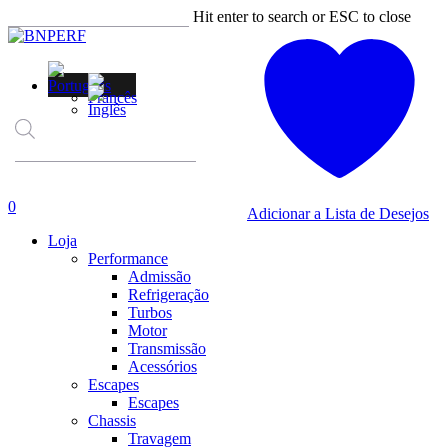
Skip
Hit enter to search or ESC to close
to
Close
main
Search
content
Products
search
account
0
Adicionar a Lista de Desejos
Menu
Loja
Performance
Admissão
Refrigeração
Turbos
Motor
Transmissão
Acessórios
Escapes
Escapes
Chassis
Travagem